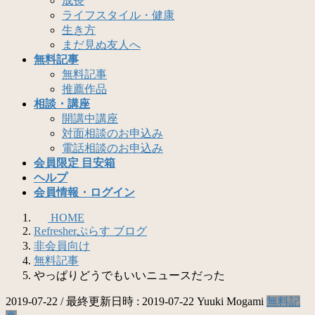
成長
ライフスタイル・健康
生き方
まだ見ぬ友人へ
無料記事
無料記事
推薦作品
相談・講座
開講中講座
対面相談のお申込み
電話相談のお申込み
会員限定 目安箱
ヘルプ
会員情報・ログイン
HOME
Refresherぷらす ブログ
非会員向け
無料記事
やっぱりどうでもいいニュースだった
2019-07-22
/ 最終更新日時 :
2019-07-22
Yuuki Mogami
無料記