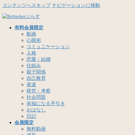
コンテンツへスキップ
ナビゲーションに移動
有料会員限定
動画
心眼術
コミュニケーション
人格
恋愛・結婚
仕組み
親子関係
自己教育
発達
研究・考察
社会問題
幸福になる手引き
おはなし
日記
会員限定
無料動画