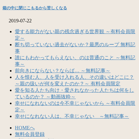
箱の中に閉じこもるから苦しくなる
2019-07-22
愛する能力がない親の残念過ぎる世界観 ～有料会員限
定～
断ち切っていない過去がないか？最悪のループ 無料記
事
誰にもわかってもらえない、のは普通のこと ～無料記
事～
前向きにならない？ならば… ～無料記事～
人を恨む人、人を受け入れる人、その違いはどこに？
～親の扱いが何を変えたのか？～ 有料会員限定
愛を知る人たち向け・愛されなかった人たちは何をし
ているのか？ ～動画抜粋～
幸せになれないのは今不幸じゃないから ～有料会員限
定～
幸せになれない人は、不幸じゃない ～無料記事～
HOMEへ
無料会員登録