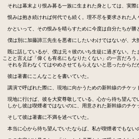
それは幕末より恨み募る一族に生まれた身としては、実際
恨みは抱き続ければ何代でも続く。理不尽を要求された人
かといって、その恨みを晴らすために今度は自分たちが勝と
僕は別に加藤諦三先生を悪者にしたいわけではないが、大抵
既に話しているが、僕は元々彼のいち生徒に過ぎない。たま
ことと言えば「偉くも有名にもなりたくない」の一言だろう
それを言わなくてはやめさせてもらえないと思ったからだ
彼は著書にこんなことを書いていた。
講演で呼ばれた際に、現地に向かうための新幹線のチケッ
現地に行けば、彼を大変尊敬している、心から待ち望んで
しかし彼は喫煙者ではないのに、用意された新幹線のチケ
そして彼は著書に不満を述べていた。
本当に心から待ち望んでいたならば、私が喫煙者でもない