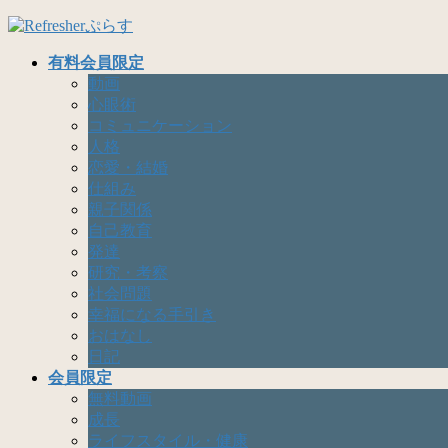
コ
ナ
ン
ビ
有料会員限定
テ
ゲ
動画
ン
ー
心眼術
ツ
シ
コミュニケーション
へ
ョ
人格
ス
ン
恋愛・結婚
キ
に
仕組み
ッ
移
親子関係
プ
動
自己教育
発達
研究・考察
社会問題
幸福になる手引き
おはなし
日記
会員限定
無料動画
成長
ライフスタイル・健康