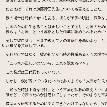
基盤となる道徳性については、親の教育が本当に大きく影
たとえば、それは加藤諦三先生についても言えることだ。
彼の場合は時代のせいもある。彼らが子供の頃は、戦争を
お国のために生きることは正しいことであり、お国のため
彼らは「お国」という漠然とした権威に認められるために
そして彼自身も「言葉で教えて人の道徳性を高めよう」とし
いた祖父を賛辞している。
それだけではなく、彼の祖父が当時の権威ある人々の場で公
「こっちが正しいのだから、これを認めるべき」
この発想は三代変わっていない。
しかし、僕が説いていきたいのはあくまでも「人間が仲良く
「迷った時は中道を行け」という言葉が仏教の教えの中に
誰がどこで言ったのかは忘れてしまったが、そのような言
僕は元々研究するために学んできたわけではないから、実践