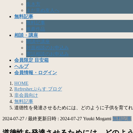
生き方
まだ見ぬ友人へ
無料記事
無料記事
推薦作品
相談・講座
開講中講座
対面相談のお申込み
電話相談のお申込み
会員限定 目安箱
ヘルプ
会員情報・ログイン
HOME
Refresherぷらす ブログ
非会員向け
無料記事
道徳性を発達させるためには、どのように子供を育てれ
2024-07-27
/ 最終更新日時 :
2024-07-27
Yuuki Mogami
無料記事
道徳性を発達させるためには、どのよ