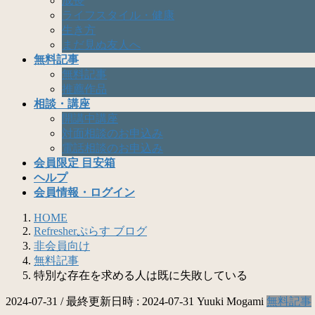
成長
ライフスタイル・健康
生き方
まだ見ぬ友人へ
無料記事
無料記事
推薦作品
相談・講座
開講中講座
対面相談のお申込み
電話相談のお申込み
会員限定 目安箱
ヘルプ
会員情報・ログイン
HOME
Refresherぷらす ブログ
非会員向け
無料記事
特別な存在を求める人は既に失敗している
2024-07-31
/ 最終更新日時 :
2024-07-31
Yuuki Mogami
無料記事