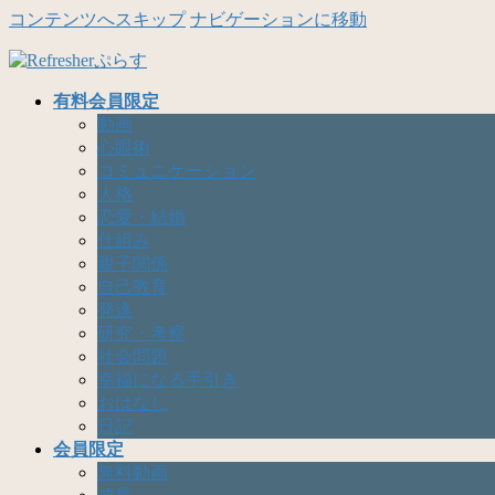
コンテンツへスキップ
ナビゲーションに移動
有料会員限定
動画
心眼術
コミュニケーション
人格
恋愛・結婚
仕組み
親子関係
自己教育
発達
研究・考察
社会問題
幸福になる手引き
おはなし
日記
会員限定
無料動画