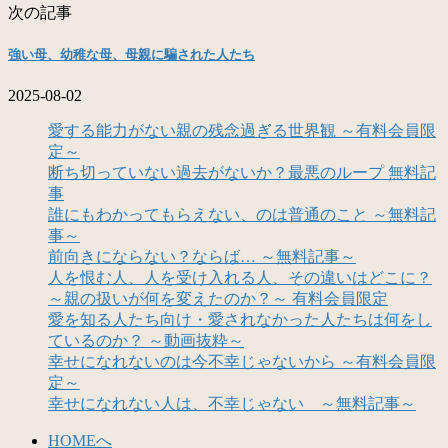
次の記事
強い母、幼稚な母、母親に騙された人たち
2025-08-02
愛する能力がない親の残念過ぎる世界観 ～有料会員限
定～
断ち切っていない過去がないか？最悪のループ 無料記
事
誰にもわかってもらえない、のは普通のこと ～無料記
事～
前向きにならない？ならば… ～無料記事～
人を恨む人、人を受け入れる人、その違いはどこに？
～親の扱いが何を変えたのか？～ 有料会員限定
愛を知る人たち向け・愛されなかった人たちは何をし
ているのか？ ～動画抜粋～
幸せになれないのは今不幸じゃないから ～有料会員限
定～
幸せになれない人は、不幸じゃない ～無料記事～
HOMEへ