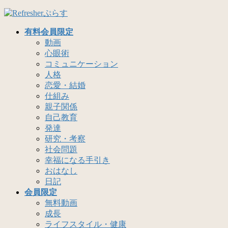
コ
ナ
ン
ビ
有料会員限定
テ
ゲ
動画
ン
ー
心眼術
ツ
シ
コミュニケーション
へ
ョ
人格
ス
ン
恋愛・結婚
キ
に
仕組み
ッ
移
親子関係
プ
動
自己教育
発達
研究・考察
社会問題
幸福になる手引き
おはなし
日記
会員限定
無料動画
成長
ライフスタイル・健康