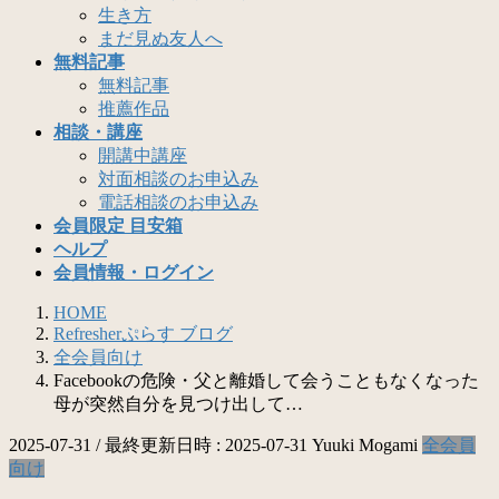
生き方
まだ見ぬ友人へ
無料記事
無料記事
推薦作品
相談・講座
開講中講座
対面相談のお申込み
電話相談のお申込み
会員限定 目安箱
ヘルプ
会員情報・ログイン
HOME
Refresherぷらす ブログ
全会員向け
Facebookの危険・父と離婚して会うこともなくなった
母が突然自分を見つけ出して…
2025-07-31
/ 最終更新日時 :
2025-07-31
Yuuki Mogami
全会員
向け