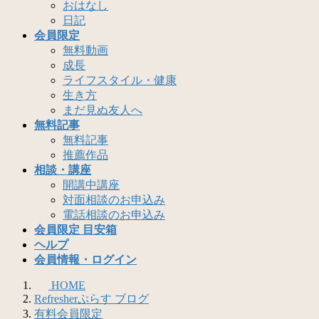
おはなし
日記
会員限定
無料動画
成長
ライフスタイル・健康
生き方
まだ見ぬ友人へ
無料記事
無料記事
推薦作品
相談・講座
開講中講座
対面相談のお申込み
電話相談のお申込み
会員限定 目安箱
ヘルプ
会員情報・ログイン
HOME
Refresherぷらす ブログ
有料会員限定