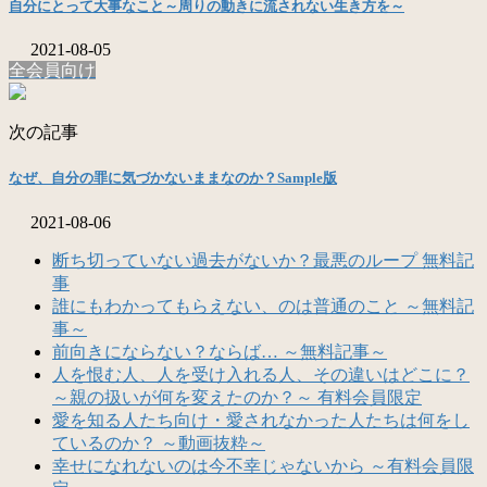
自分にとって大事なこと～周りの動きに流されない生き方を～
2021-08-05
全会員向け
次の記事
なぜ、自分の罪に気づかないままなのか？Sample版
2021-08-06
断ち切っていない過去がないか？最悪のループ 無料記
事
誰にもわかってもらえない、のは普通のこと ～無料記
事～
前向きにならない？ならば… ～無料記事～
人を恨む人、人を受け入れる人、その違いはどこに？
～親の扱いが何を変えたのか？～ 有料会員限定
愛を知る人たち向け・愛されなかった人たちは何をし
ているのか？ ～動画抜粋～
幸せになれないのは今不幸じゃないから ～有料会員限