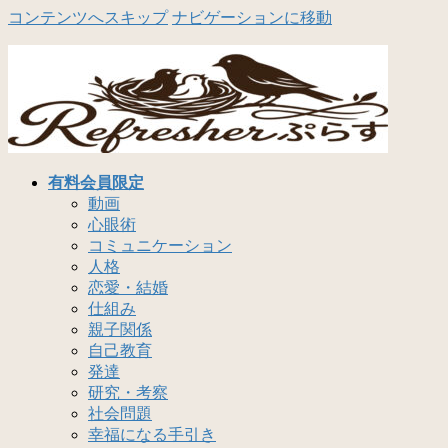
コンテンツへスキップ
ナビゲーションに移動
有料会員限定
動画
心眼術
コミュニケーション
人格
恋愛・結婚
仕組み
親子関係
自己教育
発達
研究・考察
社会問題
幸福になる手引き