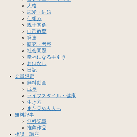
人格
恋愛・結婚
仕組み
親子関係
自己教育
発達
研究・考察
社会問題
幸福になる手引き
おはなし
日記
会員限定
無料動画
成長
ライフスタイル・健康
生き方
まだ見ぬ友人へ
無料記事
無料記事
推薦作品
相談・講座