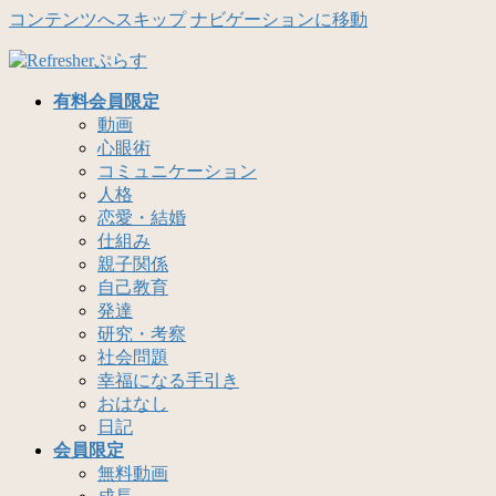
コンテンツへスキップ
ナビゲーションに移動
有料会員限定
動画
心眼術
コミュニケーション
人格
恋愛・結婚
仕組み
親子関係
自己教育
発達
研究・考察
社会問題
幸福になる手引き
おはなし
日記
会員限定
無料動画