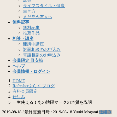
成長
ライフスタイル・健康
生き方
まだ見ぬ友人へ
無料記事
無料記事
推薦作品
相談・講座
開講中講座
対面相談のお申込み
電話相談のお申込み
会員限定 目安箱
ヘルプ
会員情報・ログイン
HOME
Refresherぷらす ブログ
有料会員限定
仕組み
一生使える！あの陰陽マークの本質を説明！
2019-08-18
/ 最終更新日時 :
2019-08-18
Yuuki Mogami
仕組み