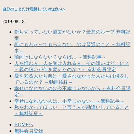
自分のことだけ理解していればいい
2019-08-18
断ち切っていない過去がないか？最悪のループ 無料記
事
誰にもわかってもらえない、のは普通のこと ～無料記
事～
前向きにならない？ならば… ～無料記事～
人を恨む人、人を受け入れる人、その違いはどこに？
～親の扱いが何を変えたのか？～ 有料会員限定
愛を知る人たち向け・愛されなかった人たちは何をし
ているのか？ ～動画抜粋～
幸せになれないのは今不幸じゃないから ～有料会員限
定～
幸せになれない人は、不幸じゃない ～無料記事～
私をわかってほしい、と言う人が勘違いしていること
～無料記事～
HOMEへ
無料会員登録