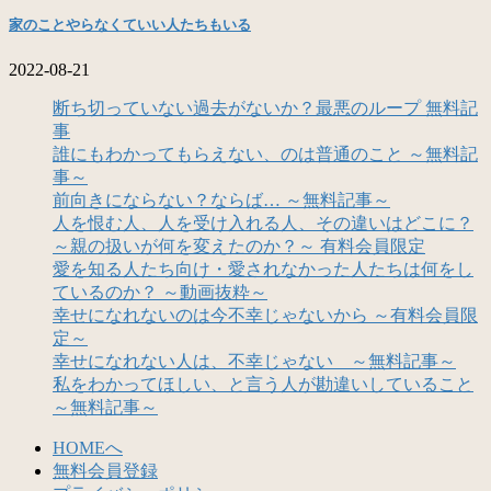
家のことやらなくていい人たちもいる
2022-08-21
断ち切っていない過去がないか？最悪のループ 無料記
事
誰にもわかってもらえない、のは普通のこと ～無料記
事～
前向きにならない？ならば… ～無料記事～
人を恨む人、人を受け入れる人、その違いはどこに？
～親の扱いが何を変えたのか？～ 有料会員限定
愛を知る人たち向け・愛されなかった人たちは何をし
ているのか？ ～動画抜粋～
幸せになれないのは今不幸じゃないから ～有料会員限
定～
幸せになれない人は、不幸じゃない ～無料記事～
私をわかってほしい、と言う人が勘違いしていること
～無料記事～
HOMEへ
無料会員登録