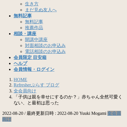
生き方
まだ見ぬ友人へ
無料記事
無料記事
推薦作品
相談・講座
開講中講座
対面相談のお申込み
電話相談のお申込み
会員限定 目安箱
ヘルプ
会員情報・ログイン
HOME
Refresherぷらす ブログ
全会員向け
「子供は親を幸せにするのか？」赤ちゃん全然可愛く
ない、と最初は思った
2022-08-20
/ 最終更新日時 :
2022-08-20
Yuuki Mogami
全会員
向け