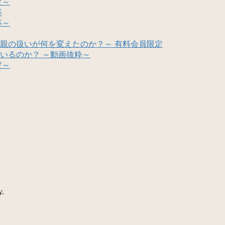
定～
事
事～
親の扱いが何を変えたのか？～ 有料会員限定
いるのか？ ～動画抜粋～
定～
y.