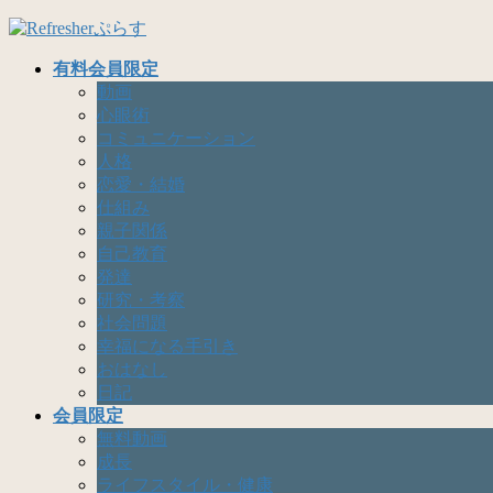
コ
ナ
ン
ビ
有料会員限定
テ
ゲ
動画
ン
ー
心眼術
ツ
シ
コミュニケーション
へ
ョ
人格
ス
ン
恋愛・結婚
キ
に
仕組み
ッ
移
親子関係
プ
動
自己教育
発達
研究・考察
社会問題
幸福になる手引き
おはなし
日記
会員限定
無料動画
成長
ライフスタイル・健康