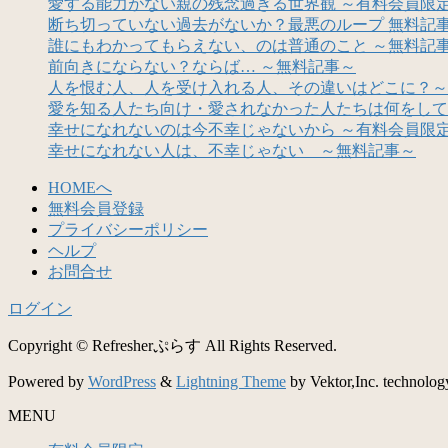
愛する能力がない親の残念過ぎる世界観 ～有料会員限
断ち切っていない過去がないか？最悪のループ 無料記
誰にもわかってもらえない、のは普通のこと ～無料記
前向きにならない？ならば… ～無料記事～
人を恨む人、人を受け入れる人、その違いはどこに？～
愛を知る人たち向け・愛されなかった人たちは何をして
幸せになれないのは今不幸じゃないから ～有料会員限
幸せになれない人は、不幸じゃない ～無料記事～
HOMEへ
無料会員登録
プライバシーポリシー
ヘルプ
お問合せ
ログイン
Copyright © Refresherぷらす All Rights Reserved.
Powered by
WordPress
&
Lightning Theme
by Vektor,Inc. technolog
MENU