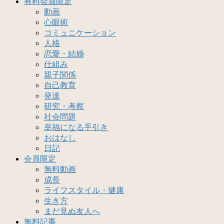
有料会員限定
動画
心眼術
コミュニケーション
人格
恋愛・結婚
仕組み
親子関係
自己教育
発達
研究・考察
社会問題
幸福になる手引き
おはなし
日記
会員限定
無料動画
成長
ライフスタイル・健康
生き方
まだ見ぬ友人へ
無料記事