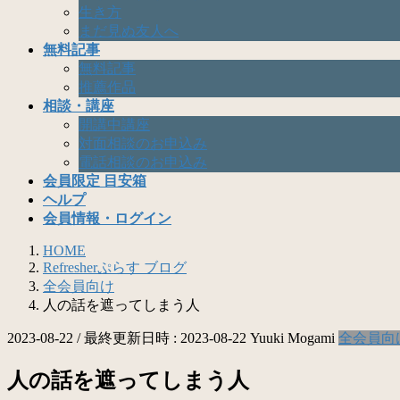
生き方
まだ見ぬ友人へ
無料記事
無料記事
推薦作品
相談・講座
開講中講座
対面相談のお申込み
電話相談のお申込み
会員限定 目安箱
ヘルプ
会員情報・ログイン
HOME
Refresherぷらす ブログ
全会員向け
人の話を遮ってしまう人
2023-08-22
/ 最終更新日時 :
2023-08-22
Yuuki Mogami
全会員向
人の話を遮ってしまう人