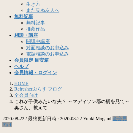
生き方
まだ見ぬ友人へ
無料記事
無料記事
推薦作品
相談・講座
開講中講座
対面相談のお申込み
電話相談のお申込み
会員限定 目安箱
ヘルプ
会員情報・ログイン
HOME
Refresherぷらす ブログ
全会員向け
これが子供みたいな夫？ ～マディソン郡の橋を見て～
奥さん、教えて
2020-08-22
/ 最終更新日時 :
2020-08-22
Yuuki Mogami
全会員
向け