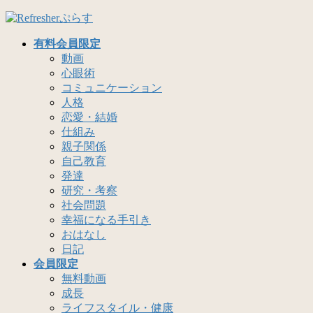
コ
ナ
ン
ビ
有料会員限定
テ
ゲ
動画
ン
ー
心眼術
ツ
シ
コミュニケーション
へ
ョ
人格
ス
ン
恋愛・結婚
キ
に
仕組み
ッ
移
親子関係
プ
動
自己教育
発達
研究・考察
社会問題
幸福になる手引き
おはなし
日記
会員限定
無料動画
成長
ライフスタイル・健康