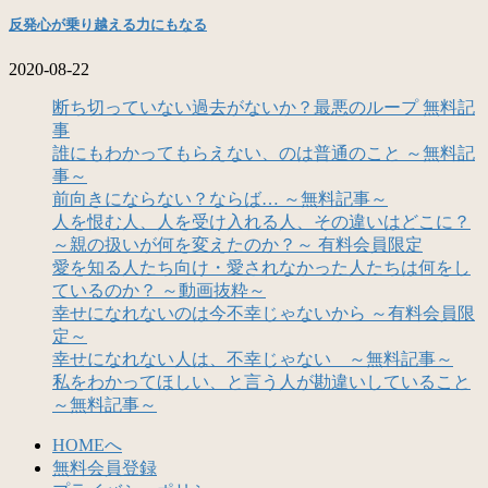
反発心が乗り越える力にもなる
2020-08-22
断ち切っていない過去がないか？最悪のループ 無料記
事
誰にもわかってもらえない、のは普通のこと ～無料記
事～
前向きにならない？ならば… ～無料記事～
人を恨む人、人を受け入れる人、その違いはどこに？
～親の扱いが何を変えたのか？～ 有料会員限定
愛を知る人たち向け・愛されなかった人たちは何をし
ているのか？ ～動画抜粋～
幸せになれないのは今不幸じゃないから ～有料会員限
定～
幸せになれない人は、不幸じゃない ～無料記事～
私をわかってほしい、と言う人が勘違いしていること
～無料記事～
HOMEへ
無料会員登録