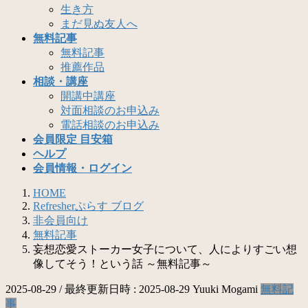
生き方
まだ見ぬ友人へ
無料記事
無料記事
推薦作品
相談・講座
開講中講座
対面相談のお申込み
電話相談のお申込み
会員限定 目安箱
ヘルプ
会員情報・ログイン
HOME
Refresherぷらす ブログ
非会員向け
無料記事
妄想恋愛ストーカー女子について、人によりすごい想
像してそう！という話 ～無料記事～
2025-08-29
/ 最終更新日時 :
2025-08-29
Yuuki Mogami
無料記
事