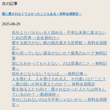
次の記事
親に愛されなくてよかったこともある～有料会員限定～
2025-08-29
自分よりバカもいると認める・不幸な未来に進まない
ための思考 ～全会員向け～
愛する能力がない親の残念過ぎる世界観 ～有料会員限
定～
断ち切っていない過去がないか？最悪のループ 無料記
事
誰にもわかってもらえない、のは普通のこと ～無料記
事～
前向きにならない？ならば… ～無料記事～
人を恨む人、人を受け入れる人、その違いはどこに？
～親の扱いが何を変えたのか？～ 有料会員限定
愛を知る人たち向け・愛されなかった人たちは何をし
ているのか？ ～動画抜粋～
幸せになれないのは今不幸じゃないから ～有料会員限
定～