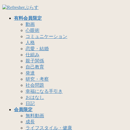
コ
ナ
ン
ビ
有料会員限定
テ
ゲ
動画
ン
ー
心眼術
ツ
シ
コミュニケーション
へ
ョ
人格
ス
ン
恋愛・結婚
キ
に
仕組み
ッ
移
親子関係
プ
動
自己教育
発達
研究・考察
社会問題
幸福になる手引き
おはなし
日記
会員限定
無料動画
成長
ライフスタイル・健康