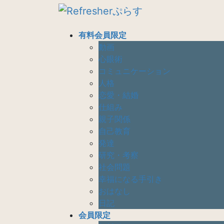
コ
ナ
ン
ビ
テ
ゲ
有料会員限定
ン
ー
動画
ツ
シ
心眼術
へ
ョ
コミュニケーション
ス
ン
人格
キ
に
恋愛・結婚
ッ
移
仕組み
プ
動
親子関係
自己教育
発達
研究・考察
社会問題
幸福になる手引き
おはなし
日記
会員限定