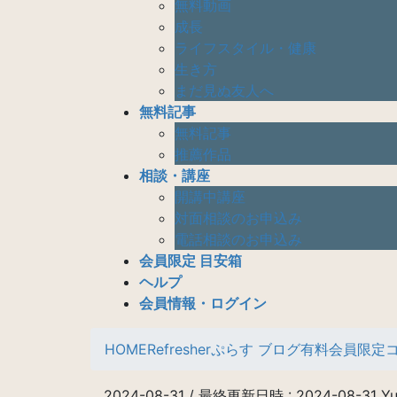
無料動画
成長
ライフスタイル・健康
生き方
まだ見ぬ友人へ
無料記事
無料記事
推薦作品
相談・講座
開講中講座
対面相談のお申込み
電話相談のお申込み
会員限定 目安箱
ヘルプ
会員情報・ログイン
HOME
Refresherぷらす ブログ
有料会員限定
2024-08-31
/ 最終更新日時 :
2024-08-31
Yu