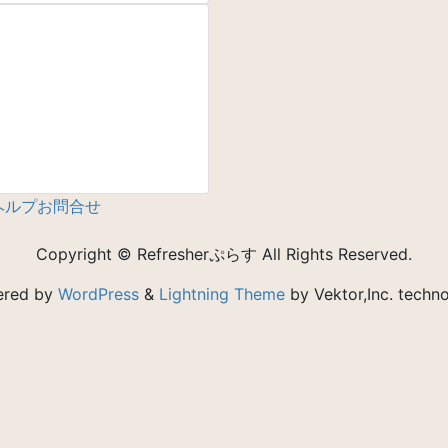
ヘルプ
お問合せ
Copyright © Refresherぷらす All Rights Reserved.
ered by
WordPress
&
Lightning Theme
by Vektor,Inc. techno