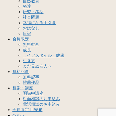
自己教育
発達
研究・考察
社会問題
幸福になる手引き
おはなし
日記
会員限定
無料動画
成長
ライフスタイル・健康
生き方
まだ見ぬ友人へ
無料記事
無料記事
推薦作品
相談・講座
開講中講座
対面相談のお申込み
電話相談のお申込み
会員限定 目安箱
ヘルプ