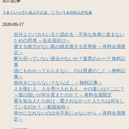
次の記事
うまくいっているふりとは、こういうものなんだなあ
2020-09-17
自分よりバカもいると認める・不幸な未来に進まない
ための思考 ～全会員向け～
愛する能力がない親の残念過ぎる世界観 ～有料会員限
定～
断ち切っていない過去がないか？最悪のループ 無料記
事
誰にもわかってもらえない、のは普通のこと ～無料記
事～
前向きにならない？ならば… ～無料記事～
人を恨む人、人を受け入れる人、その違いはどこに？
～親の扱いが何を変えたのか？～ 有料会員限定
愛を知る人たち向け・愛されなかった人たちは何をし
ているのか？ ～動画抜粋～
幸せになれないのは今不幸じゃないから ～有料会員限
定～