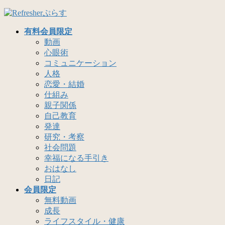
コ
ナ
ン
ビ
有料会員限定
テ
ゲ
動画
ン
ー
心眼術
ツ
シ
コミュニケーション
へ
ョ
人格
ス
ン
恋愛・結婚
キ
に
仕組み
ッ
移
親子関係
プ
動
自己教育
発達
研究・考察
社会問題
幸福になる手引き
おはなし
日記
会員限定
無料動画
成長
ライフスタイル・健康