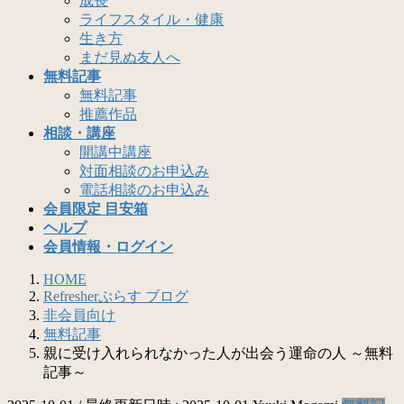
成長
ライフスタイル・健康
生き方
まだ見ぬ友人へ
無料記事
無料記事
推薦作品
相談・講座
開講中講座
対面相談のお申込み
電話相談のお申込み
会員限定 目安箱
ヘルプ
会員情報・ログイン
HOME
Refresherぷらす ブログ
非会員向け
無料記事
親に受け入れられなかった人が出会う運命の人 ～無料
記事～