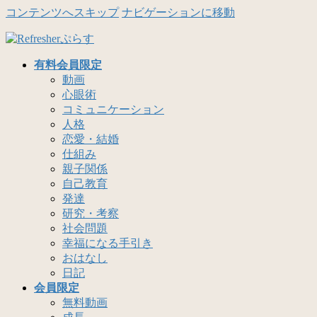
コンテンツへスキップ
ナビゲーションに移動
有料会員限定
動画
心眼術
コミュニケーション
人格
恋愛・結婚
仕組み
親子関係
自己教育
発達
研究・考察
社会問題
幸福になる手引き
おはなし
日記
会員限定
無料動画