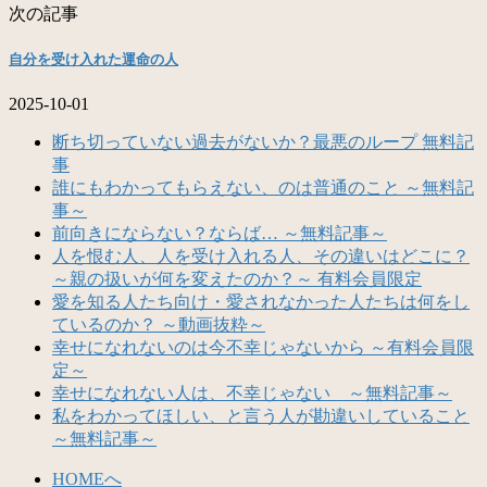
次の記事
自分を受け入れた運命の人
2025-10-01
断ち切っていない過去がないか？最悪のループ 無料記
事
誰にもわかってもらえない、のは普通のこと ～無料記
事～
前向きにならない？ならば… ～無料記事～
人を恨む人、人を受け入れる人、その違いはどこに？
～親の扱いが何を変えたのか？～ 有料会員限定
愛を知る人たち向け・愛されなかった人たちは何をし
ているのか？ ～動画抜粋～
幸せになれないのは今不幸じゃないから ～有料会員限
定～
幸せになれない人は、不幸じゃない ～無料記事～
私をわかってほしい、と言う人が勘違いしていること
～無料記事～
HOMEへ