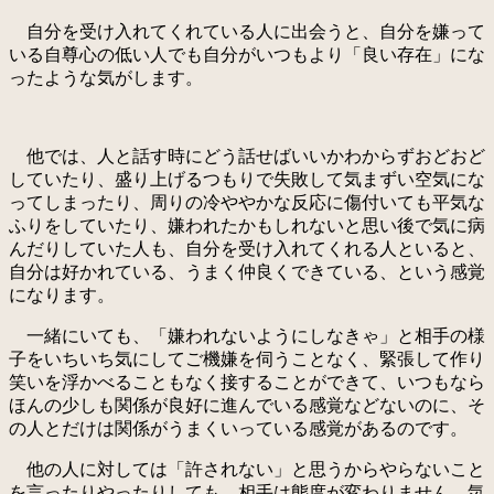
自分を受け入れてくれている人に出会うと、自分を嫌って
いる自尊心の低い人でも自分がいつもより「良い存在」にな
ったような気がします。
他では、人と話す時にどう話せばいいかわからずおどおど
していたり、盛り上げるつもりで失敗して気まずい空気にな
ってしまったり、周りの冷ややかな反応に傷付いても平気な
ふりをしていたり、嫌われたかもしれないと思い後で気に病
んだりしていた人も、自分を受け入れてくれる人といると、
自分は好かれている、うまく仲良くできている、という感覚
になります。
一緒にいても、「嫌われないようにしなきゃ」と相手の様
子をいちいち気にしてご機嫌を伺うことなく、緊張して作り
笑いを浮かべることもなく接することができて、いつもなら
ほんの少しも関係が良好に進んでいる感覚などないのに、そ
の人とだけは関係がうまくいっている感覚があるのです。
他の人に対しては「許されない」と思うからやらないこと
を言ったりやったりしても、相手は態度が変わりません。気