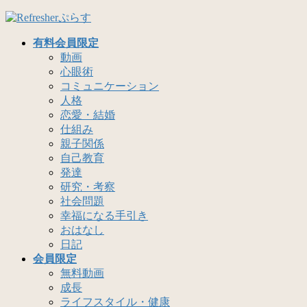
コ
ナ
ン
ビ
有料会員限定
テ
ゲ
動画
ン
ー
心眼術
ツ
シ
コミュニケーション
へ
ョ
人格
ス
ン
恋愛・結婚
キ
に
仕組み
ッ
移
親子関係
プ
動
自己教育
発達
研究・考察
社会問題
幸福になる手引き
おはなし
日記
会員限定
無料動画
成長
ライフスタイル・健康