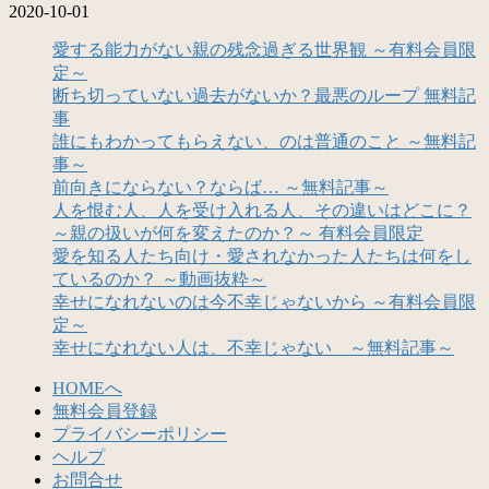
2020-10-01
愛する能力がない親の残念過ぎる世界観 ～有料会員限
定～
断ち切っていない過去がないか？最悪のループ 無料記
事
誰にもわかってもらえない、のは普通のこと ～無料記
事～
前向きにならない？ならば… ～無料記事～
人を恨む人、人を受け入れる人、その違いはどこに？
～親の扱いが何を変えたのか？～ 有料会員限定
愛を知る人たち向け・愛されなかった人たちは何をし
ているのか？ ～動画抜粋～
幸せになれないのは今不幸じゃないから ～有料会員限
定～
幸せになれない人は、不幸じゃない ～無料記事～
HOMEへ
無料会員登録
プライバシーポリシー
ヘルプ
お問合せ