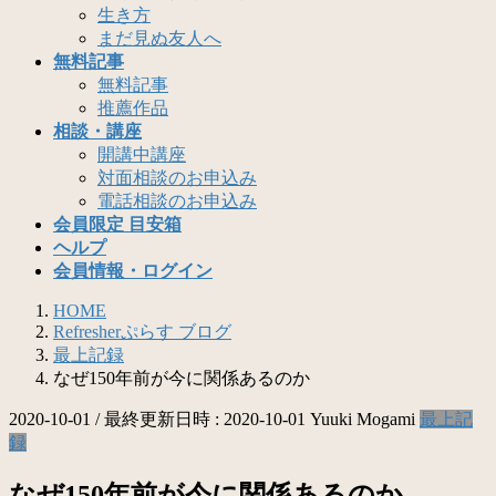
生き方
まだ見ぬ友人へ
無料記事
無料記事
推薦作品
相談・講座
開講中講座
対面相談のお申込み
電話相談のお申込み
会員限定 目安箱
ヘルプ
会員情報・ログイン
HOME
Refresherぷらす ブログ
最上記録
なぜ150年前が今に関係あるのか
2020-10-01
/ 最終更新日時 :
2020-10-01
Yuuki Mogami
最上記
録
なぜ150年前が今に関係あるのか