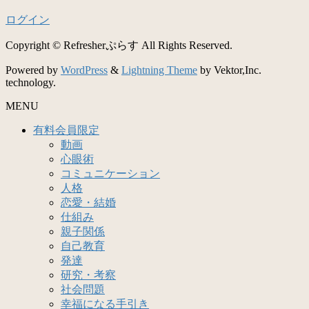
ログイン
Copyright © Refresherぷらす All Rights Reserved.
Powered by
WordPress
&
Lightning Theme
by Vektor,Inc.
technology.
MENU
有料会員限定
動画
心眼術
コミュニケーション
人格
恋愛・結婚
仕組み
親子関係
自己教育
発達
研究・考察
社会問題
幸福になる手引き