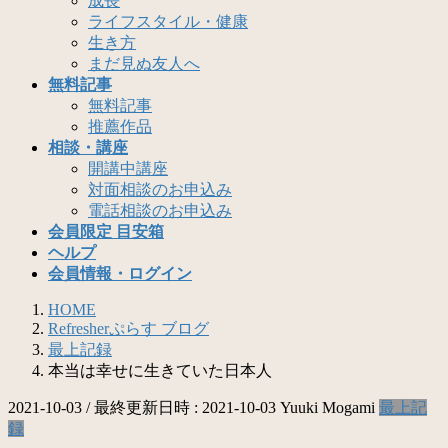
成長
ライフスタイル・健康
生き方
まだ見ぬ友人へ
無料記事
無料記事
推薦作品
相談・講座
開講中講座
対面相談のお申込み
電話相談のお申込み
会員限定 目安箱
ヘルプ
会員情報・ログイン
HOME
Refresherぷらす ブログ
最上記録
本当は幸せに生きていた日本人
2021-10-03
/ 最終更新日時 :
2021-10-03
Yuuki Mogami
最上記
録