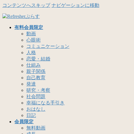
コンテンツへスキップ
ナビゲーションに移動
有料会員限定
動画
心眼術
コミュニケーション
人格
恋愛・結婚
仕組み
親子関係
自己教育
発達
研究・考察
社会問題
幸福になる手引き
おはなし
日記
会員限定
無料動画