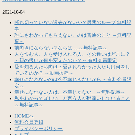
2021-10-04
断ち切っていない過去がないか？最悪のループ 無料記
事
誰にもわかってもらえない、のは普通のこと ～無料記
事～
前向きにならない？ならば… ～無料記事～
人を恨む人、人を受け入れる人、その違いはどこに？
～親の扱いが何を変えたのか？～ 有料会員限定
愛を知る人たち向け・愛されなかった人たちは何をし
ているのか？ ～動画抜粋～
幸せになれないのは今不幸じゃないから ～有料会員限
定～
幸せになれない人は、不幸じゃない ～無料記事～
私をわかってほしい、と言う人が勘違いしていること
～無料記事～
HOMEへ
無料会員登録
プライバシーポリシー
ヘルプ