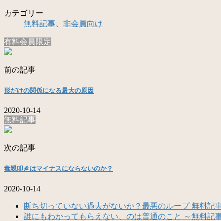
カテゴリー
無料記事
、
非会員向け
有料会員限定
前の記事
形だけの関係になる最大の原因
2020-10-14
無料記事
次の記事
毒親叩きはマイナスにならないのか？
2020-10-14
断ち切っていない過去がないか？最悪のループ 無料記
誰にもわかってもらえない、のは普通のこと ～無料記