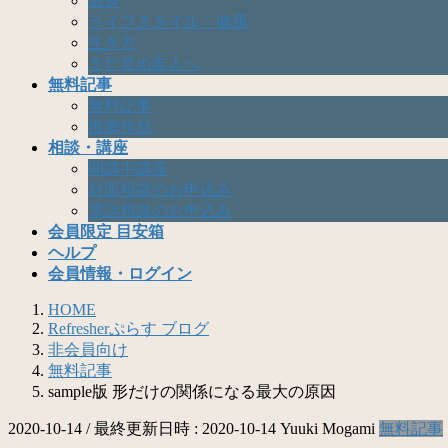
成長
ライフスタイル・健康
生き方
まだ見ぬ友人へ
無料記事
無料記事
推薦作品
相談・講座
開講中講座
対面相談のお申込み
電話相談のお申込み
会員限定 目安箱
ヘルプ
会員情報・ログイン
HOME
Refresherぷらす ブログ
非会員向け
無料記事
sample版 形だけの関係になる最大の原因
2020-10-14
/ 最終更新日時 :
2020-10-14
Yuuki Mogami
無料記事