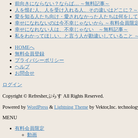
前向きにならない？ならば… ～無料記事～
人を恨む人、人を受け入れる人、その違いはどこに？～
愛を知る人たち向け・愛されなかった人たちは何をして
幸せになれないのは今不幸じゃないから ～有料会員限
幸せになれない人は、不幸じゃない ～無料記事～
私をわかってほしい、と言う人が勘違いしていること 
HOMEへ
無料会員登録
プライバシーポリシー
ヘルプ
お問合せ
ログイン
Copyright © Refresherぷらす All Rights Reserved.
Powered by
WordPress
&
Lightning Theme
by Vektor,Inc. technolog
MENU
有料会員限定
動画