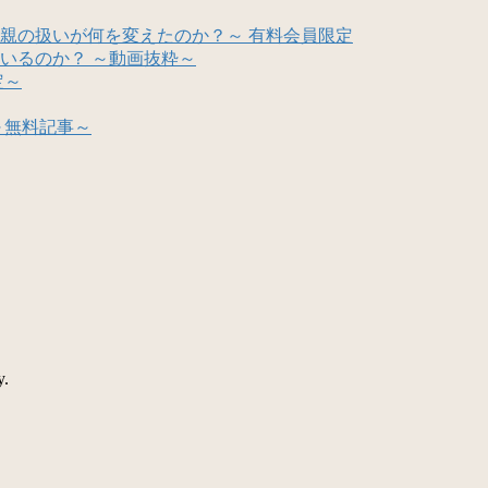
親の扱いが何を変えたのか？～ 有料会員限定
いるのか？ ～動画抜粋～
定～
～無料記事～
y.