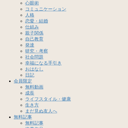
心眼術
コミュニケーション
人格
恋愛・結婚
仕組み
親子関係
自己教育
発達
研究・考察
社会問題
幸福になる手引き
おはなし
日記
会員限定
無料動画
成長
ライフスタイル・健康
生き方
まだ見ぬ友人へ
無料記事
無料記事