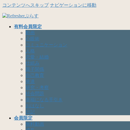
コンテンツへスキップ
ナビゲーションに移動
有料会員限定
動画
心眼術
コミュニケーション
人格
恋愛・結婚
仕組み
親子関係
自己教育
発達
研究・考察
社会問題
幸福になる手引き
おはなし
日記
会員限定
無料動画