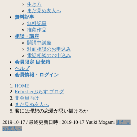
生き方
まだ見ぬ友人へ
無料記事
無料記事
推薦作品
相談・講座
開講中講座
対面相談のお申込み
電話相談のお申込み
会員限定 目安箱
ヘルプ
会員情報・ログイン
HOME
Refresherぷらす ブログ
非会員向け
まだ見ぬ友人へ
君には理想の恋愛が思い描けるか
2019-10-17
/ 最終更新日時 :
2019-10-17
Yuuki Mogami
まだ見
ぬ友人へ