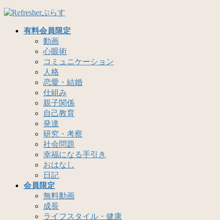
コ
ナ
ン
ビ
有料会員限定
テ
ゲ
動画
ン
ー
心眼術
ツ
シ
コミュニケーション
へ
ョ
人格
ス
ン
恋愛・結婚
キ
に
仕組み
ッ
移
親子関係
プ
動
自己教育
発達
研究・考察
社会問題
幸福になる手引き
おはなし
日記
会員限定
無料動画
成長
ライフスタイル・健康