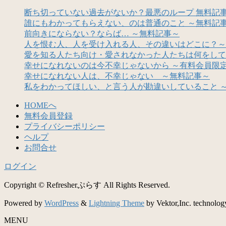
断ち切っていない過去がないか？最悪のループ 無料記
誰にもわかってもらえない、のは普通のこと ～無料記
前向きにならない？ならば… ～無料記事～
人を恨む人、人を受け入れる人、その違いはどこに？～
愛を知る人たち向け・愛されなかった人たちは何をして
幸せになれないのは今不幸じゃないから ～有料会員限
幸せになれない人は、不幸じゃない ～無料記事～
私をわかってほしい、と言う人が勘違いしていること 
HOMEへ
無料会員登録
プライバシーポリシー
ヘルプ
お問合せ
ログイン
Copyright © Refresherぷらす All Rights Reserved.
Powered by
WordPress
&
Lightning Theme
by Vektor,Inc. technolog
MENU