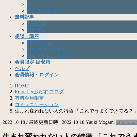
生き方
まだ見ぬ友人へ
無料記事
無料記事
推薦作品
相談・講座
開講中講座
対面相談のお申込み
電話相談のお申込み
会員限定 目安箱
ヘルプ
会員情報・ログイン
HOME
Refresherぷらす ブログ
有料会員限定
コミュニケーション
生まれ変われない人の特徴 「これでうまくできてる？
2022-10-18
/ 最終更新日時 :
2022-10-18
Yuuki Mogami
コミュニ
生まれ変われない人の特徴 「これでう