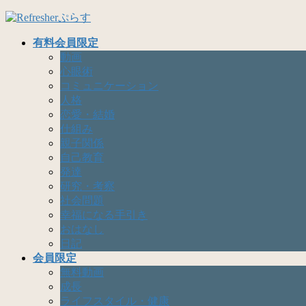
コ
ナ
ン
ビ
有料会員限定
テ
ゲ
動画
ン
ー
心眼術
ツ
シ
コミュニケーション
へ
ョ
人格
ス
ン
恋愛・結婚
キ
に
仕組み
ッ
移
親子関係
プ
動
自己教育
発達
研究・考察
社会問題
幸福になる手引き
おはなし
日記
会員限定
無料動画
成長
ライフスタイル・健康