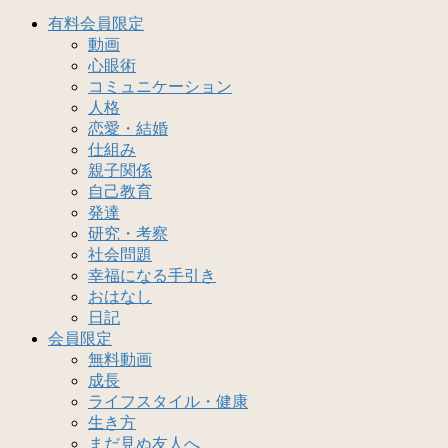
有料会員限定
動画
心眼術
コミュニケーション
人格
恋愛・結婚
仕組み
親子関係
自己教育
発達
研究・考察
社会問題
幸福になる手引き
おはなし
日記
会員限定
無料動画
成長
ライフスタイル・健康
生き方
まだ見ぬ友人へ