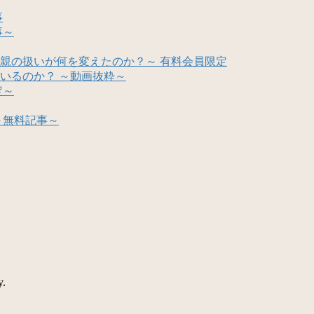
事
事～
親の扱いが何を変えたのか？～ 有料会員限定
いるのか？ ～動画抜粋～
定～
～無料記事～
y.