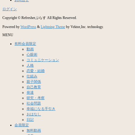
ログイン
Copyright © Refresherぷらす All Rights Reserved.
WordPress
Lightning Theme
Powered by
&
by Vektor,Inc. technology.
MENU
有料会員限定
動画
心眼術
コミュニケーション
人格
恋愛・結婚
仕組み
親子関係
自己教育
発達
研究・考察
社会問題
幸福になる手引き
おはなし
日記
会員限定
無料動画