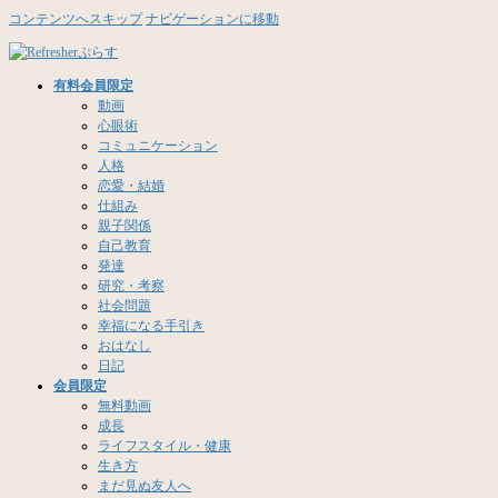
コンテンツへスキップ
ナビゲーションに移動
有料会員限定
動画
心眼術
コミュニケーション
人格
恋愛・結婚
仕組み
親子関係
自己教育
発達
研究・考察
社会問題
幸福になる手引き
おはなし
日記
会員限定
無料動画
成長
ライフスタイル・健康
生き方
まだ見ぬ友人へ