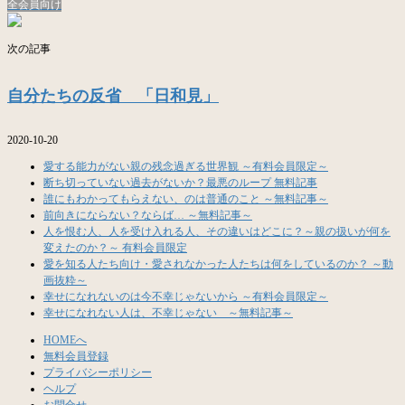
全会員向け
次の記事
自分たちの反省 「日和見」
2020-10-20
愛する能力がない親の残念過ぎる世界観 ～有料会員限定～
断ち切っていない過去がないか？最悪のループ 無料記事
誰にもわかってもらえない、のは普通のこと ～無料記事～
前向きにならない？ならば… ～無料記事～
人を恨む人、人を受け入れる人、その違いはどこに？～親の扱いが何を
変えたのか？～ 有料会員限定
愛を知る人たち向け・愛されなかった人たちは何をしているのか？ ～動
画抜粋～
幸せになれないのは今不幸じゃないから ～有料会員限定～
幸せになれない人は、不幸じゃない ～無料記事～
HOMEへ
無料会員登録
プライバシーポリシー
ヘルプ
お問合せ