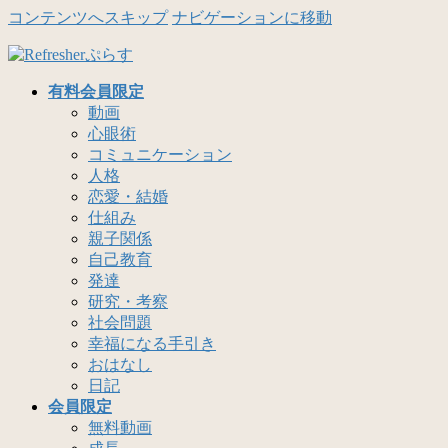
コンテンツへスキップ
ナビゲーションに移動
有料会員限定
動画
心眼術
コミュニケーション
人格
恋愛・結婚
仕組み
親子関係
自己教育
発達
研究・考察
社会問題
幸福になる手引き
おはなし
日記
会員限定
無料動画