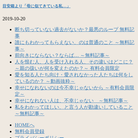
目安箱より「母に似てきている私…」
2019-10-20
断ち切っていない過去がないか？最悪のループ 無料記
事
誰にもわかってもらえない、のは普通のこと ～無料記
事～
前向きにならない？ならば… ～無料記事～
人を恨む人、人を受け入れる人、その違いはどこに？
～親の扱いが何を変えたのか？～ 有料会員限定
愛を知る人たち向け・愛されなかった人たちは何をし
ているのか？ ～動画抜粋～
幸せになれないのは今不幸じゃないから ～有料会員限
定～
幸せになれない人は、不幸じゃない ～無料記事～
私をわかってほしい、と言う人が勘違いしていること
～無料記事～
HOMEへ
無料会員登録
プライバシーポリシー