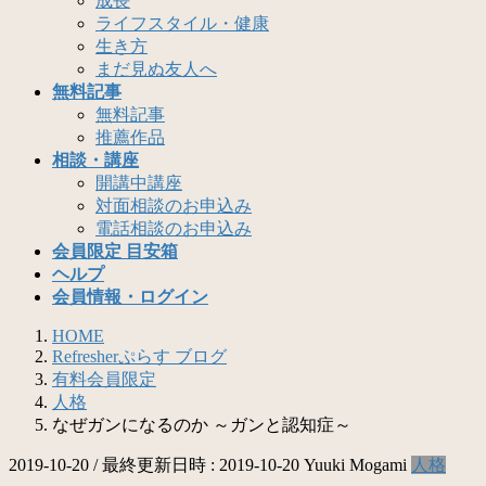
成長
ライフスタイル・健康
生き方
まだ見ぬ友人へ
無料記事
無料記事
推薦作品
相談・講座
開講中講座
対面相談のお申込み
電話相談のお申込み
会員限定 目安箱
ヘルプ
会員情報・ログイン
HOME
Refresherぷらす ブログ
有料会員限定
人格
なぜガンになるのか ～ガンと認知症～
2019-10-20
/ 最終更新日時 :
2019-10-20
Yuuki Mogami
人格