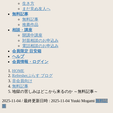
生き方
まだ見ぬ友人へ
無料記事
無料記事
推薦作品
相談・講座
開講中講座
対面相談のお申込み
電話相談のお申込み
会員限定 目安箱
ヘルプ
会員情報・ログイン
HOME
Refresherぷらす ブログ
非会員向け
無料記事
地獄の苦しみはどこから来るのか ～無料記事～
2025-11-04
/ 最終更新日時 :
2025-11-04
Yuuki Mogami
無料記
事