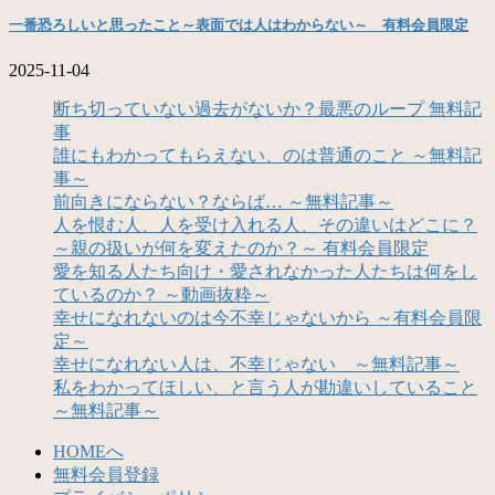
一番恐ろしいと思ったこと～表面では人はわからない～ 有料会員限定
2025-11-04
断ち切っていない過去がないか？最悪のループ 無料記
事
誰にもわかってもらえない、のは普通のこと ～無料記
事～
前向きにならない？ならば… ～無料記事～
人を恨む人、人を受け入れる人、その違いはどこに？
～親の扱いが何を変えたのか？～ 有料会員限定
愛を知る人たち向け・愛されなかった人たちは何をし
ているのか？ ～動画抜粋～
幸せになれないのは今不幸じゃないから ～有料会員限
定～
幸せになれない人は、不幸じゃない ～無料記事～
私をわかってほしい、と言う人が勘違いしていること
～無料記事～
HOMEへ
無料会員登録