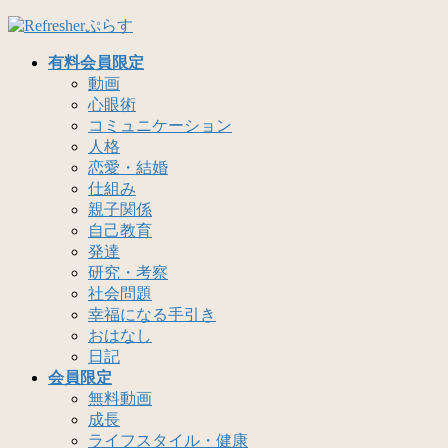
コ
ナ
ン
ビ
有料会員限定
テ
ゲ
動画
ン
ー
心眼術
ツ
シ
コミュニケーション
へ
ョ
人格
ス
ン
恋愛・結婚
キ
に
仕組み
ッ
移
親子関係
プ
動
自己教育
発達
研究・考察
社会問題
幸福になる手引き
おはなし
日記
会員限定
無料動画
成長
ライフスタイル・健康