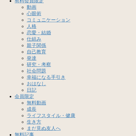
有料会員限定
動画
心眼術
コミュニケーション
人格
恋愛・結婚
仕組み
親子関係
自己教育
発達
研究・考察
社会問題
幸福になる手引き
おはなし
日記
会員限定
無料動画
成長
ライフスタイル・健康
生き方
まだ見ぬ友人へ
無料記事