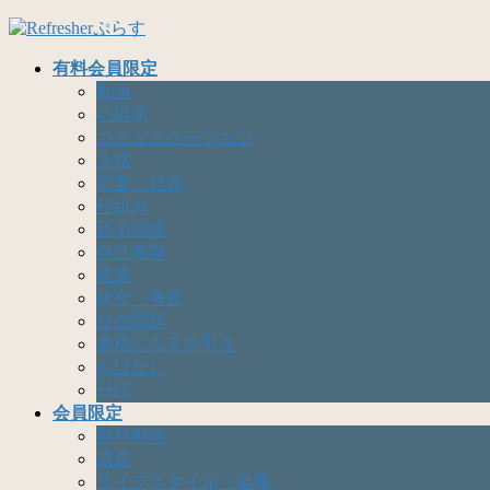
有料会員限定
動画
心眼術
コミュニケーション
人格
恋愛・結婚
仕組み
親子関係
自己教育
発達
研究・考察
社会問題
幸福になる手引き
おはなし
日記
会員限定
無料動画
成長
ライフスタイル・健康