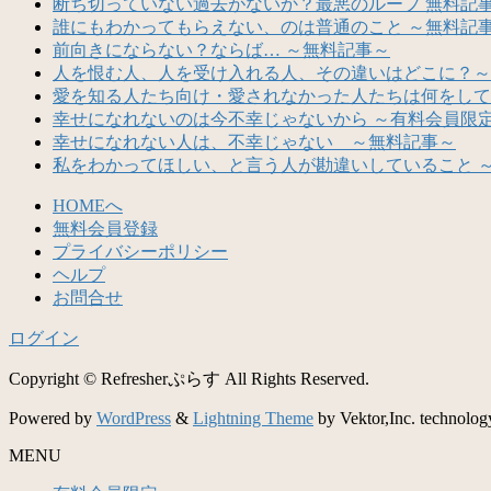
断ち切っていない過去がないか？最悪のループ 無料記
誰にもわかってもらえない、のは普通のこと ～無料記
前向きにならない？ならば… ～無料記事～
人を恨む人、人を受け入れる人、その違いはどこに？～
愛を知る人たち向け・愛されなかった人たちは何をして
幸せになれないのは今不幸じゃないから ～有料会員限
幸せになれない人は、不幸じゃない ～無料記事～
私をわかってほしい、と言う人が勘違いしていること 
HOMEへ
無料会員登録
プライバシーポリシー
ヘルプ
お問合せ
ログイン
Copyright © Refresherぷらす All Rights Reserved.
Powered by
WordPress
&
Lightning Theme
by Vektor,Inc. technolog
MENU