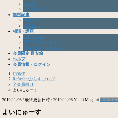
生き方
まだ見ぬ友人へ
無料記事
無料記事
推薦作品
相談・講座
開講中講座
対面相談のお申込み
電話相談のお申込み
会員限定 目安箱
ヘルプ
会員情報・ログイン
HOME
Refresherぷらす ブログ
全会員向け
よいにゅーす
2019-11-06
/ 最終更新日時 :
2019-11-06
Yuuki Mogami
全会員向
よいにゅーす