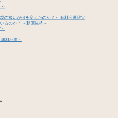
事
事～
親の扱いが何を変えたのか？～ 有料会員限定
いるのか？ ～動画抜粋～
定～
～無料記事～
y.