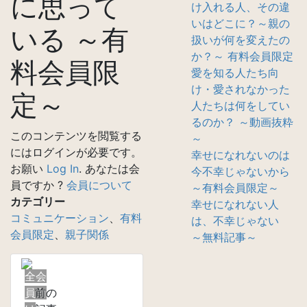
に思って
け入れる人、その違
いはどこに？～親の
いる ～有
扱いが何を変えたの
か？～ 有料会員限定
料会員限
愛を知る人たち向
け・愛されなかった
定～
人たちは何をしてい
るのか？ ～動画抜粋
このコンテンツを閲覧する
～
にはログインが必要です。
幸せになれないのは
お願い
Log In
. あなたは会
今不幸じゃないから
員ですか ?
会員について
～有料会員限定～
カテゴリー
幸せになれない人
コミュニケーション
、
有料
は、不幸じゃない
会員限定
、
親子関係
～無料記事～
全会
員向
前の