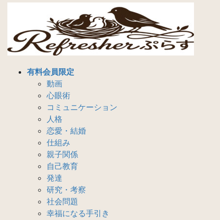
コ
ナ
ン
ビ
テ
ゲ
ン
ー
ツ
シ
へ
ョ
有料会員限定
ス
ン
動画
キ
に
心眼術
ッ
移
コミュニケーション
プ
動
人格
恋愛・結婚
仕組み
親子関係
自己教育
発達
研究・考察
社会問題
幸福になる手引き