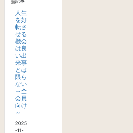
け
記事
人生
を好
転さ
せる
機会
は良
い出
来事
とは
限ら
ない
～全
会員
向け
～
2025
-11-