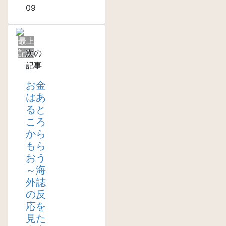
09
最上
記録
次の
記事
お金
はあ
ると
ころ
から
もら
おう
～海
外誌
の反
応を
見た