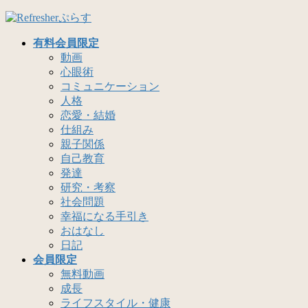
コ
ナ
ン
ビ
有料会員限定
テ
ゲ
動画
ン
ー
心眼術
ツ
シ
コミュニケーション
へ
ョ
人格
ス
ン
恋愛・結婚
キ
に
仕組み
ッ
移
親子関係
プ
動
自己教育
発達
研究・考察
社会問題
幸福になる手引き
おはなし
日記
会員限定
無料動画
成長
ライフスタイル・健康