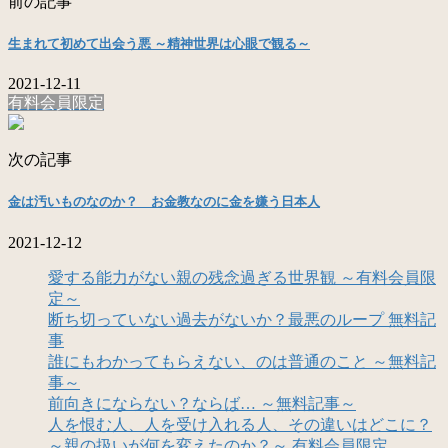
前の記事
生まれて初めて出会う悪 ～精神世界は心眼で観る～
2021-12-11
有料会員限定
次の記事
金は汚いものなのか？ お金教なのに金を嫌う日本人
2021-12-12
愛する能力がない親の残念過ぎる世界観 ～有料会員限
定～
断ち切っていない過去がないか？最悪のループ 無料記
事
誰にもわかってもらえない、のは普通のこと ～無料記
事～
前向きにならない？ならば… ～無料記事～
人を恨む人、人を受け入れる人、その違いはどこに？
～親の扱いが何を変えたのか？～ 有料会員限定