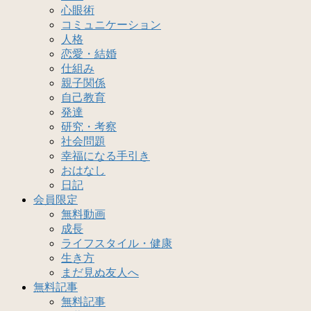
心眼術
コミュニケーション
人格
恋愛・結婚
仕組み
親子関係
自己教育
発達
研究・考察
社会問題
幸福になる手引き
おはなし
日記
会員限定
無料動画
成長
ライフスタイル・健康
生き方
まだ見ぬ友人へ
無料記事
無料記事