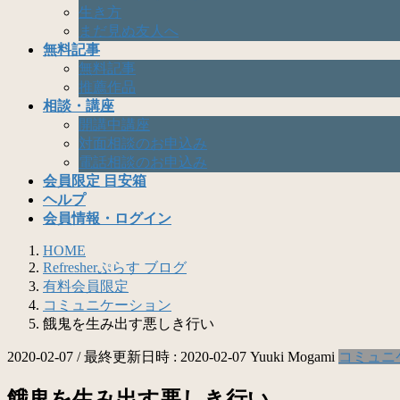
生き方
まだ見ぬ友人へ
無料記事
無料記事
推薦作品
相談・講座
開講中講座
対面相談のお申込み
電話相談のお申込み
会員限定 目安箱
ヘルプ
会員情報・ログイン
HOME
Refresherぷらす ブログ
有料会員限定
コミュニケーション
餓鬼を生み出す悪しき行い
2020-02-07
/ 最終更新日時 :
2020-02-07
Yuuki Mogami
コミュニ
餓鬼を生み出す悪しき行い