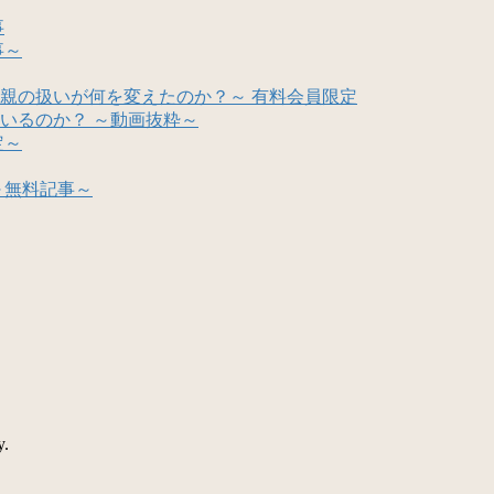
事
事～
親の扱いが何を変えたのか？～ 有料会員限定
いるのか？ ～動画抜粋～
定～
～無料記事～
y.