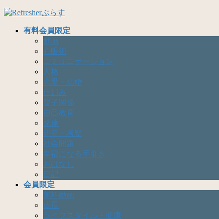
コ
ナ
ン
ビ
有料会員限定
テ
ゲ
動画
ン
ー
心眼術
ツ
シ
コミュニケーション
へ
ョ
人格
ス
ン
恋愛・結婚
キ
に
仕組み
ッ
移
親子関係
プ
動
自己教育
発達
研究・考察
社会問題
幸福になる手引き
おはなし
日記
会員限定
無料動画
成長
ライフスタイル・健康