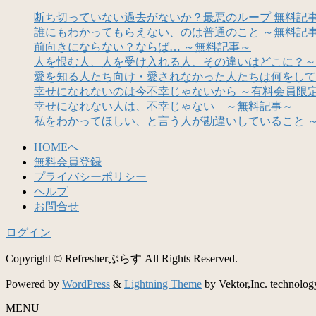
断ち切っていない過去がないか？最悪のループ 無料記
誰にもわかってもらえない、のは普通のこと ～無料記
前向きにならない？ならば… ～無料記事～
人を恨む人、人を受け入れる人、その違いはどこに？～
愛を知る人たち向け・愛されなかった人たちは何をして
幸せになれないのは今不幸じゃないから ～有料会員限
幸せになれない人は、不幸じゃない ～無料記事～
私をわかってほしい、と言う人が勘違いしていること 
HOMEへ
無料会員登録
プライバシーポリシー
ヘルプ
お問合せ
ログイン
Copyright © Refresherぷらす All Rights Reserved.
Powered by
WordPress
&
Lightning Theme
by Vektor,Inc. technolog
MENU