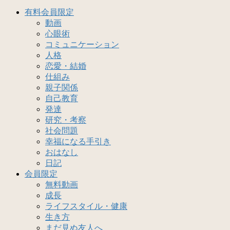
有料会員限定
動画
心眼術
コミュニケーション
人格
恋愛・結婚
仕組み
親子関係
自己教育
発達
研究・考察
社会問題
幸福になる手引き
おはなし
日記
会員限定
無料動画
成長
ライフスタイル・健康
生き方
まだ見ぬ友人へ