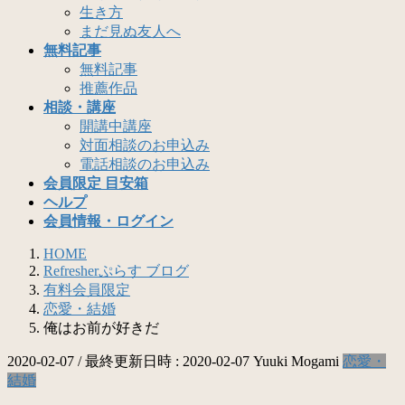
生き方
まだ見ぬ友人へ
無料記事
無料記事
推薦作品
相談・講座
開講中講座
対面相談のお申込み
電話相談のお申込み
会員限定 目安箱
ヘルプ
会員情報・ログイン
HOME
Refresherぷらす ブログ
有料会員限定
恋愛・結婚
俺はお前が好きだ
2020-02-07
/ 最終更新日時 :
2020-02-07
Yuuki Mogami
恋愛・
結婚