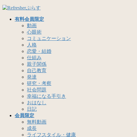
コ
ナ
ン
ビ
有料会員限定
テ
ゲ
動画
ン
ー
心眼術
ツ
シ
コミュニケーション
へ
ョ
人格
ス
ン
恋愛・結婚
キ
に
仕組み
ッ
移
親子関係
プ
動
自己教育
発達
研究・考察
社会問題
幸福になる手引き
おはなし
日記
会員限定
無料動画
成長
ライフスタイル・健康