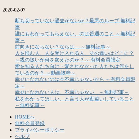
2020-02-07
断ち切っていない過去がないか？最悪のループ 無料記
事
誰にもわかってもらえない、のは普通のこと ～無料記
事～
前向きにならない？ならば… ～無料記事～
人を恨む人、人を受け入れる人、その違いはどこに？
～親の扱いが何を変えたのか？～ 有料会員限定
愛を知る人たち向け・愛されなかった人たちは何をし
ているのか？ ～動画抜粋～
幸せになれないのは今不幸じゃないから ～有料会員限
定～
幸せになれない人は、不幸じゃない ～無料記事～
私をわかってほしい、と言う人が勘違いしていること
～無料記事～
HOMEへ
無料会員登録
プライバシーポリシー
ヘルプ