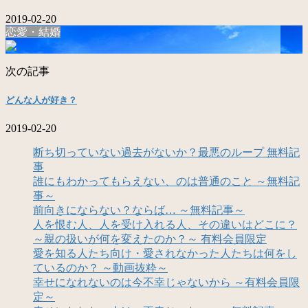
2019-02-20
恋愛・結婚
次の記事
どんな人が好き？
2019-02-20
断ち切っていない過去がないか？最悪のループ 無料記
事
誰にもわかってもらえない、のは普通のこと ～無料記
事～
前向きにならない？ならば… ～無料記事～
人を恨む人、人を受け入れる人、その違いはどこに？
～親の扱いが何を変えたのか？～ 有料会員限定
愛を知る人たち向け・愛されなかった人たちは何をし
ているのか？ ～動画抜粋～
幸せになれないのは今不幸じゃないから ～有料会員限
定～