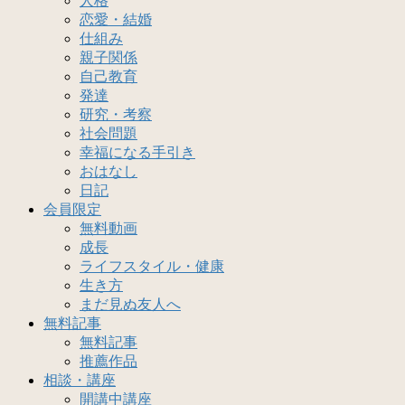
人格
恋愛・結婚
仕組み
親子関係
自己教育
発達
研究・考察
社会問題
幸福になる手引き
おはなし
日記
会員限定
無料動画
成長
ライフスタイル・健康
生き方
まだ見ぬ友人へ
無料記事
無料記事
推薦作品
相談・講座
開講中講座