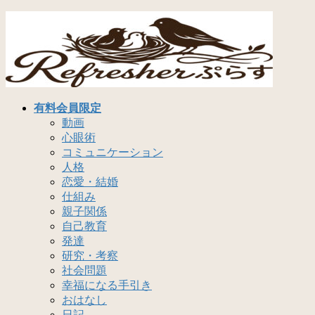
コ
ナ
ン
ビ
テ
ゲ
ン
ー
ツ
シ
へ
ョ
ス
ン
有料会員限定
キ
に
動画
ッ
移
心眼術
プ
動
コミュニケーション
人格
恋愛・結婚
仕組み
親子関係
自己教育
発達
研究・考察
社会問題
幸福になる手引き
おはなし
日記