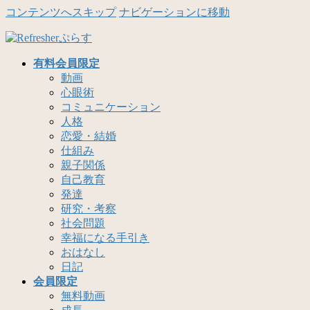
コンテンツへスキップ
ナビゲーションに移動
有料会員限定
動画
心眼術
コミュニケーション
人格
恋愛・結婚
仕組み
親子関係
自己教育
発達
研究・考察
社会問題
幸福になる手引き
おはなし
日記
会員限定
無料動画