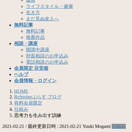
成長
ライフスタイル・健康
生き方
まだ見ぬ友人へ
無料記事
無料記事
推薦作品
相談・講座
開講中講座
対面相談のお申込み
電話相談のお申込み
会員限定 目安箱
ヘルプ
会員情報・ログイン
HOME
Refresherぷらす ブログ
有料会員限定
仕組み
思考力を生み出す訓練
2021-02-21
/ 最終更新日時 :
2021-02-21
Yuuki Mogami
仕組み