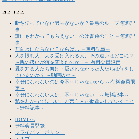
2021-02-23
断ち切っていない過去がないか？最悪のループ 無料記
事
誰にもわかってもらえない、のは普通のこと ～無料記
事～
前向きにならない？ならば… ～無料記事～
人を恨む人、人を受け入れる人、その違いはどこに？
～親の扱いが何を変えたのか？～ 有料会員限定
愛を知る人たち向け・愛されなかった人たちは何をし
ているのか？ ～動画抜粋～
幸せになれないのは今不幸じゃないから ～有料会員限
定～
幸せになれない人は、不幸じゃない ～無料記事～
私をわかってほしい、と言う人が勘違いしていること
～無料記事～
HOMEへ
無料会員登録
プライバシーポリシー
ヘルプ