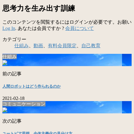
思考力を生み出す訓練
このコンテンツを閲覧するにはログインが必要です。お願い
Log In
. あなたは会員ですか ?
会員について
カテゴリー
仕組み
、
動画
、
有料会員限定
、
自己教育
仕組み
前の記事
人間ロボットはどう作られるのか
2021-02-18
コミュニケーション
次の記事
ユートピア思想、全体主義化の見分け方