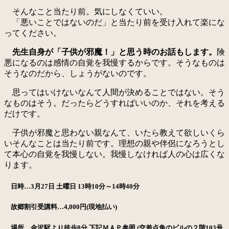
そんなこと当たり前。気にしなくていい。
「悪いことではないのだ」と当たり前を受け入れて楽にな
ってください。
先生自身が「子供が邪魔！」と思う時のお話もします。
険
悪になるのは感情の自覚を我慢するからです。そうなものは
そうなのだから、しょうがないのです。
思ってはいけないなんて人間が決めることではない。そう
なものはそう。だったらどうすればいいのか、それを考える
だけです。
子供が邪魔と思わない親なんて、いたら教えて欲しいくら
いそんなことは当たり前です。理想の親や伴侶になろうとし
て本心の自覚を我慢しない。我慢しなければ人の心は広くな
ります。
日時…3月27日 土曜日 13時10分～14時40分
故郷割引受講料…4,000円(現地払い)
場所…金沢駅より徒歩8分 下記ＭＡＰ参照 (交差点角のビルの２階103号