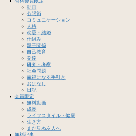
有料会員限定
動画
心眼術
コミュニケーション
人格
恋愛・結婚
仕組み
親子関係
自己教育
発達
研究・考察
社会問題
幸福になる手引き
おはなし
日記
会員限定
無料動画
成長
ライフスタイル・健康
生き方
まだ見ぬ友人へ
無料記事