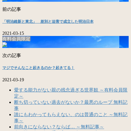
前の記事
「明治維新と東北」 差別と迫害で成立した明治日本
2021-03-15
有料会員限定
次の記事
マジでそんなこと起きるのか？起きてる！
2021-03-19
愛する能力がない親の残念過ぎる世界観 ～有料会員限
定～
断ち切っていない過去がないか？最悪のループ 無料記
事
誰にもわかってもらえない、のは普通のこと ～無料記
事～
前向きにならない？ならば… ～無料記事～