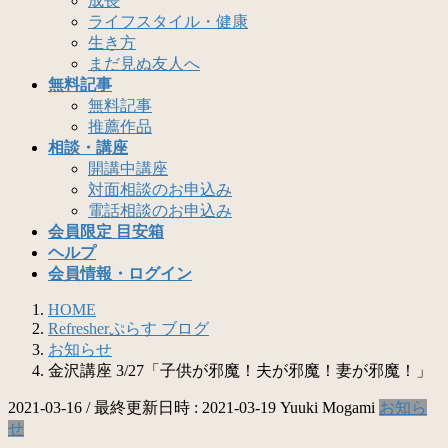
成長
ライフスタイル・健康
生き方
まだ見ぬ友人へ
無料記事
無料記事
推薦作品
相談・講座
開講中講座
対面相談のお申込み
電話相談のお申込み
会員限定 目安箱
ヘルプ
会員情報・ログイン
HOME
Refresherぷらす ブログ
お知らせ
金沢講座 3/27「子供が邪魔！夫が邪魔！妻が邪魔！」
2021-03-16
/ 最終更新日時 :
2021-03-19
Yuuki Mogami
お知ら
せ