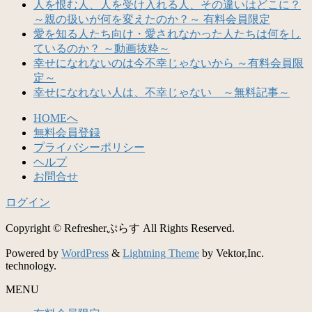
人を恨む人、人を受け入れる人、その違いはどこに？
～親の扱いが何を変えたのか？～ 有料会員限定
愛を知る人たち向け・愛されなかった人たちは何をし
ているのか？ ～動画抜粋～
幸せになれないのは今不幸じゃないから ～有料会員限
定～
幸せになれない人は、不幸じゃない ～無料記事～
HOMEへ
無料会員登録
プライバシーポリシー
ヘルプ
お問合せ
ログイン
Copyright © Refresherぷらす All Rights Reserved.
Powered by
WordPress
&
Lightning Theme
by Vektor,Inc.
technology.
MENU