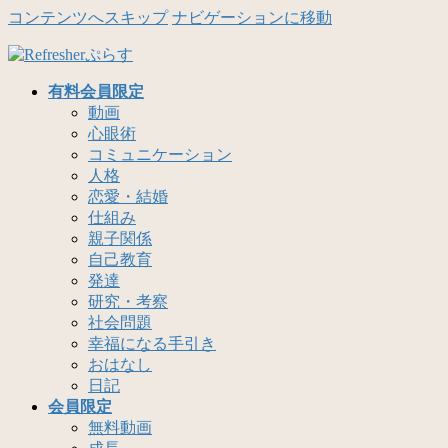
コンテンツへスキップ
ナビゲーションに移動
有料会員限定
動画
心眼術
コミュニケーション
人格
恋愛・結婚
仕組み
親子関係
自己教育
発達
研究・考察
社会問題
幸福になる手引き
おはなし
日記
会員限定
無料動画