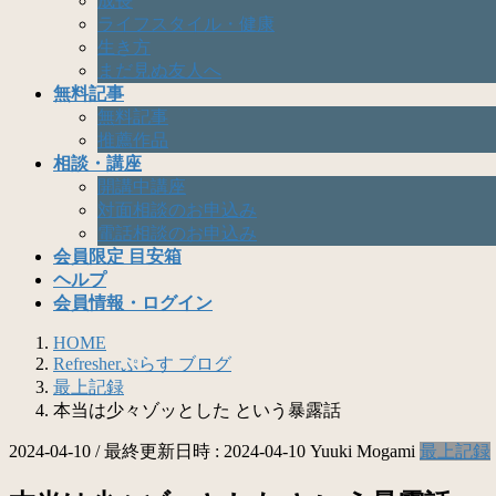
成長
ライフスタイル・健康
生き方
まだ見ぬ友人へ
無料記事
無料記事
推薦作品
相談・講座
開講中講座
対面相談のお申込み
電話相談のお申込み
会員限定 目安箱
ヘルプ
会員情報・ログイン
HOME
Refresherぷらす ブログ
最上記録
本当は少々ゾッとした という暴露話
2024-04-10
/ 最終更新日時 :
2024-04-10
Yuuki Mogami
最上記録