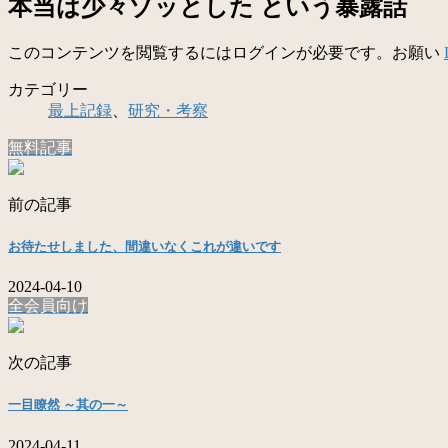
本当は少々ゾッとした という暴露話
このコンテンツを閲覧するにはログインが必要です。お願い
カテゴリー
最上記録
、
研究・考察
無料記事
前の記事
お待たせしました、間違いなくこれが違いです
2024-04-10
全会員向け
次の記事
一目瞭然 ～其の一～
2024-04-11