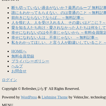
断ち切っていない過去がないか？最悪のループ 無料記
誰にもわかってもらえない、のは普通のこと ～無料記
前向きにならない？ならば… ～無料記事～
人を恨む人、人を受け入れる人、その違いはどこに？～
愛を知る人たち向け・愛されなかった人たちは何をして
幸せになれないのは今不幸じゃないから ～有料会員限
幸せになれない人は、不幸じゃない ～無料記事～
私をわかってほしい、と言う人が勘違いしていること 
HOMEへ
無料会員登録
プライバシーポリシー
ヘルプ
お問合せ
ログイン
Copyright © Refresherぷらす All Rights Reserved.
Powered by
WordPress
&
Lightning Theme
by Vektor,Inc. technolog
MENU