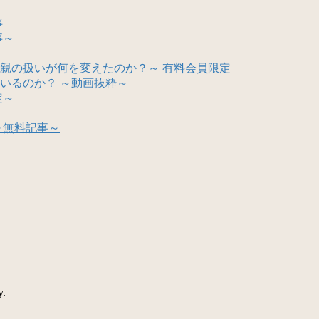
事
事～
親の扱いが何を変えたのか？～ 有料会員限定
いるのか？ ～動画抜粋～
定～
～無料記事～
y.