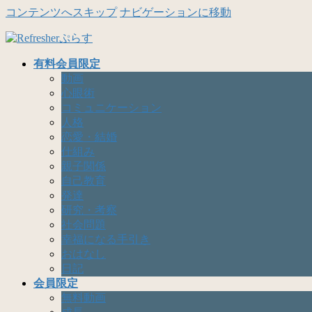
コンテンツへスキップ
ナビゲーションに移動
有料会員限定
動画
心眼術
コミュニケーション
人格
恋愛・結婚
仕組み
親子関係
自己教育
発達
研究・考察
社会問題
幸福になる手引き
おはなし
日記
会員限定
無料動画