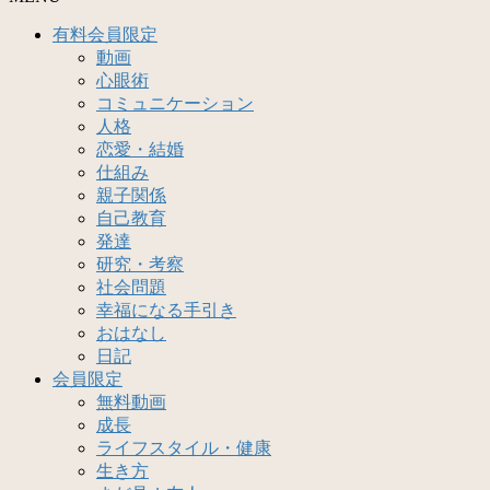
有料会員限定
動画
心眼術
コミュニケーション
人格
恋愛・結婚
仕組み
親子関係
自己教育
発達
研究・考察
社会問題
幸福になる手引き
おはなし
日記
会員限定
無料動画
成長
ライフスタイル・健康
生き方