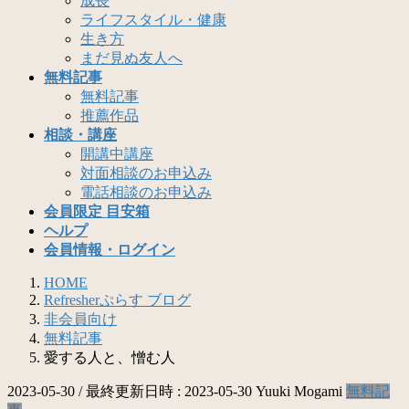
成長
ライフスタイル・健康
生き方
まだ見ぬ友人へ
無料記事
無料記事
推薦作品
相談・講座
開講中講座
対面相談のお申込み
電話相談のお申込み
会員限定 目安箱
ヘルプ
会員情報・ログイン
HOME
Refresherぷらす ブログ
非会員向け
無料記事
愛する人と、憎む人
2023-05-30
/ 最終更新日時 :
2023-05-30
Yuuki Mogami
無料記