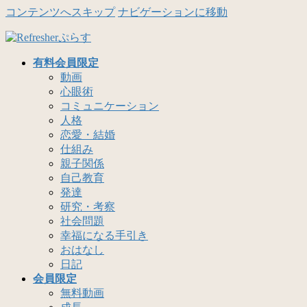
コンテンツへスキップ
ナビゲーションに移動
有料会員限定
動画
心眼術
コミュニケーション
人格
恋愛・結婚
仕組み
親子関係
自己教育
発達
研究・考察
社会問題
幸福になる手引き
おはなし
日記
会員限定
無料動画