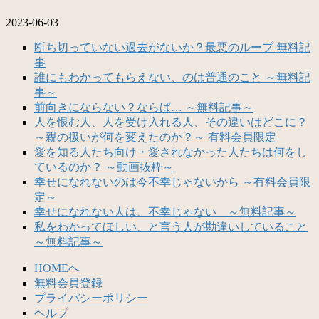
2023-06-03
断ち切っていない過去がないか？最悪のループ 無料記
事
誰にもわかってもらえない、のは普通のこと ～無料記
事～
前向きにならない？ならば… ～無料記事～
人を恨む人、人を受け入れる人、その違いはどこに？
～親の扱いが何を変えたのか？～ 有料会員限定
愛を知る人たち向け・愛されなかった人たちは何をし
ているのか？ ～動画抜粋～
幸せになれないのは今不幸じゃないから ～有料会員限
定～
幸せになれない人は、不幸じゃない ～無料記事～
私をわかってほしい、と言う人が勘違いしていること
～無料記事～
HOMEへ
無料会員登録
プライバシーポリシー
ヘルプ