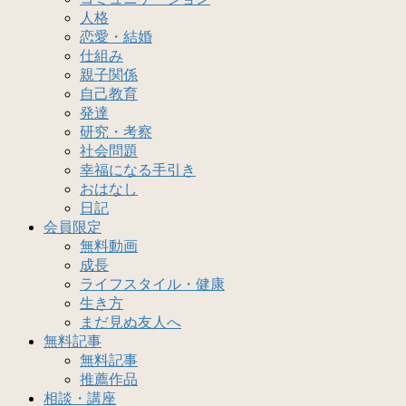
人格
恋愛・結婚
仕組み
親子関係
自己教育
発達
研究・考察
社会問題
幸福になる手引き
おはなし
日記
会員限定
無料動画
成長
ライフスタイル・健康
生き方
まだ見ぬ友人へ
無料記事
無料記事
推薦作品
相談・講座