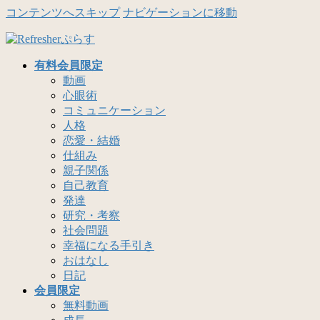
コンテンツへスキップ
ナビゲーションに移動
有料会員限定
動画
心眼術
コミュニケーション
人格
恋愛・結婚
仕組み
親子関係
自己教育
発達
研究・考察
社会問題
幸福になる手引き
おはなし
日記
会員限定
無料動画