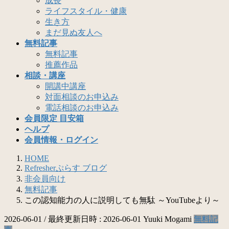
成長
ライフスタイル・健康
生き方
まだ見ぬ友人へ
無料記事
無料記事
推薦作品
相談・講座
開講中講座
対面相談のお申込み
電話相談のお申込み
会員限定 目安箱
ヘルプ
会員情報・ログイン
HOME
Refresherぷらす ブログ
非会員向け
無料記事
この認知能力の人に説明しても無駄 ～YouTubeより～
2026-06-01
/ 最終更新日時 :
2026-06-01
Yuuki Mogami
無料記