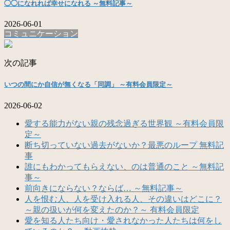
◯◯になれれば幸せになれる ～無料記事～
2026-06-01
コミュニケーション
次の記事
いつの間にか自信が無くなる「同調」 ～有料会員限定～
2026-06-02
愛する能力がない親の残念過ぎる世界観 ～有料会員限
定～
断ち切っていない過去がないか？最悪のループ 無料記
事
誰にもわかってもらえない、のは普通のこと ～無料記
事～
前向きにならない？ならば… ～無料記事～
人を恨む人、人を受け入れる人、その違いはどこに？
～親の扱いが何を変えたのか？～ 有料会員限定
愛を知る人たち向け・愛されなかった人たちは何をし