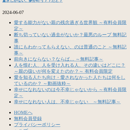
驚きしかない、夢が叶う？？だと？
2024-06-07
愛する能力がない親の残念過ぎる世界観 ～有料会員限
定～
断ち切っていない過去がないか？最悪のループ 無料記
事
誰にもわかってもらえない、のは普通のこと ～無料記
事～
前向きにならない？ならば… ～無料記事～
人を恨む人、人を受け入れる人、その違いはどこに？
～親の扱いが何を変えたのか？～ 有料会員限定
愛を知る人たち向け・愛されなかった人たちは何をし
ているのか？ ～動画抜粋～
幸せになれないのは今不幸じゃないから ～有料会員限
定～
幸せになれない人は、不幸じゃない ～無料記事～
HOMEへ
無料会員登録
プライバシーポリシー