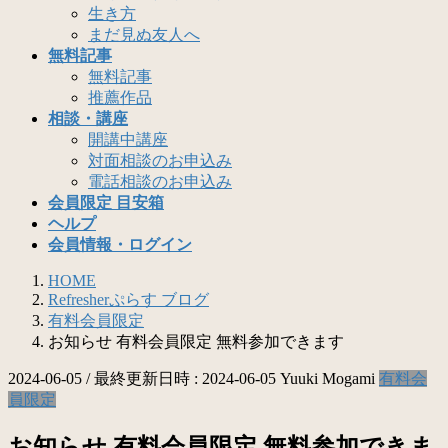
生き方
まだ見ぬ友人へ
無料記事
無料記事
推薦作品
相談・講座
開講中講座
対面相談のお申込み
電話相談のお申込み
会員限定 目安箱
ヘルプ
会員情報・ログイン
HOME
Refresherぷらす ブログ
有料会員限定
お知らせ 有料会員限定 無料参加できます
2024-06-05
/ 最終更新日時 :
2024-06-05
Yuuki Mogami
有料会
員限定
お知らせ 有料会員限定 無料参加できま