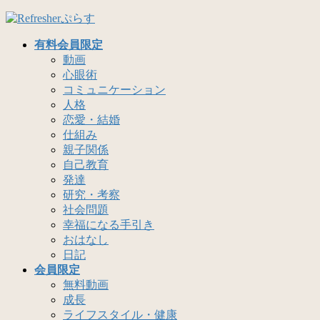
有料会員限定
動画
心眼術
コミュニケーション
人格
恋愛・結婚
仕組み
親子関係
自己教育
発達
研究・考察
社会問題
幸福になる手引き
おはなし
日記
会員限定
無料動画
成長
ライフスタイル・健康