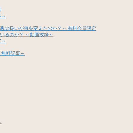
事
事～
親の扱いが何を変えたのか？～ 有料会員限定
いるのか？ ～動画抜粋～
定～
～無料記事～
y.