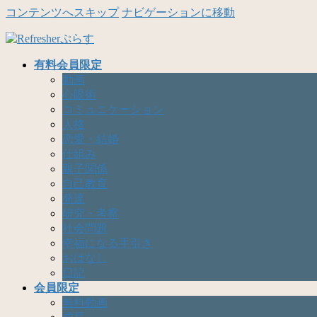
コンテンツへスキップ
ナビゲーションに移動
有料会員限定
動画
心眼術
コミュニケーション
人格
恋愛・結婚
仕組み
親子関係
自己教育
発達
研究・考察
社会問題
幸福になる手引き
おはなし
日記
会員限定
無料動画