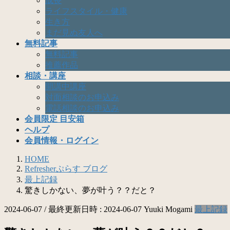
成長
ライフスタイル・健康
生き方
まだ見ぬ友人へ
無料記事
無料記事
推薦作品
相談・講座
開講中講座
対面相談のお申込み
電話相談のお申込み
会員限定 目安箱
ヘルプ
会員情報・ログイン
HOME
Refresherぷらす ブログ
最上記録
驚きしかない、夢が叶う？？だと？
2024-06-07
/ 最終更新日時 :
2024-06-07
Yuuki Mogami
最上記録