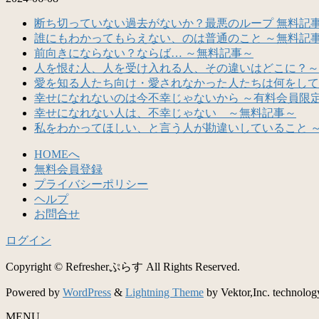
断ち切っていない過去がないか？最悪のループ 無料記
誰にもわかってもらえない、のは普通のこと ～無料記
前向きにならない？ならば… ～無料記事～
人を恨む人、人を受け入れる人、その違いはどこに？～
愛を知る人たち向け・愛されなかった人たちは何をして
幸せになれないのは今不幸じゃないから ～有料会員限
幸せになれない人は、不幸じゃない ～無料記事～
私をわかってほしい、と言う人が勘違いしていること 
HOMEへ
無料会員登録
プライバシーポリシー
ヘルプ
お問合せ
ログイン
Copyright © Refresherぷらす All Rights Reserved.
Powered by
WordPress
&
Lightning Theme
by Vektor,Inc. technolog
MENU