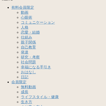
有料会員限定
動画
心眼術
コミュニケーション
人格
恋愛・結婚
仕組み
親子関係
自己教育
発達
研究・考察
社会問題
幸福になる手引き
おはなし
日記
会員限定
無料動画
成長
ライフスタイル・健康
生き方