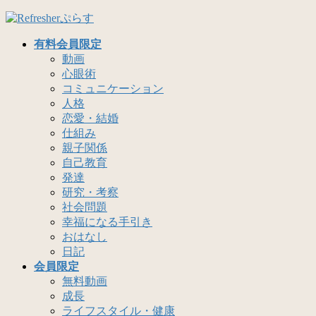
コ
ナ
ン
ビ
有料会員限定
テ
ゲ
動画
ン
ー
心眼術
ツ
シ
コミュニケーション
へ
ョ
人格
ス
ン
恋愛・結婚
キ
に
仕組み
ッ
移
親子関係
プ
動
自己教育
発達
研究・考察
社会問題
幸福になる手引き
おはなし
日記
会員限定
無料動画
成長
ライフスタイル・健康