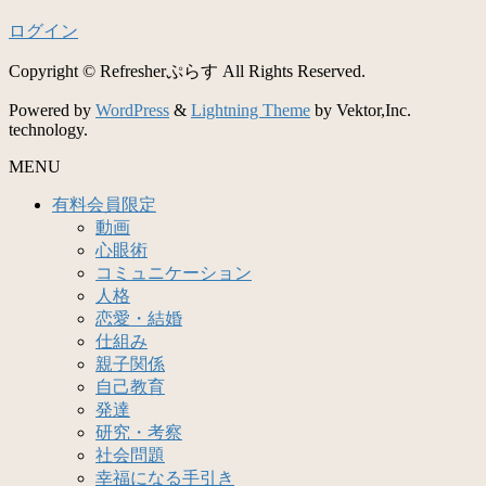
ログイン
Copyright © Refresherぷらす All Rights Reserved.
Powered by
WordPress
&
Lightning Theme
by Vektor,Inc.
technology.
MENU
有料会員限定
動画
心眼術
コミュニケーション
人格
恋愛・結婚
仕組み
親子関係
自己教育
発達
研究・考察
社会問題
幸福になる手引き