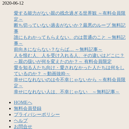
2020-06-12
愛する能力がない親の残念過ぎる世界観 ～有料会員限
定～
断ち切っていない過去がないか？最悪のループ 無料記
事
誰にもわかってもらえない、のは普通のこと ～無料記
事～
前向きにならない？ならば… ～無料記事～
人を恨む人、人を受け入れる人、その違いはどこに？
～親の扱いが何を変えたのか？～ 有料会員限定
愛を知る人たち向け・愛されなかった人たちは何をし
ているのか？ ～動画抜粋～
幸せになれないのは今不幸じゃないから ～有料会員限
定～
幸せになれない人は、不幸じゃない ～無料記事～
HOMEへ
無料会員登録
プライバシーポリシー
ヘルプ
お問合せ