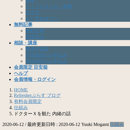
成長
ライフスタイル・健康
生き方
まだ見ぬ友人へ
無料記事
無料記事
推薦作品
相談・講座
開講中講座
対面相談のお申込み
電話相談のお申込み
会員限定 目安箱
ヘルプ
会員情報・ログイン
HOME
Refresherぷらす ブログ
有料会員限定
仕組み
ドクターＸを観た 内緒の話
2020-06-12
/ 最終更新日時 :
2020-06-12
Yuuki Mogami
仕組み