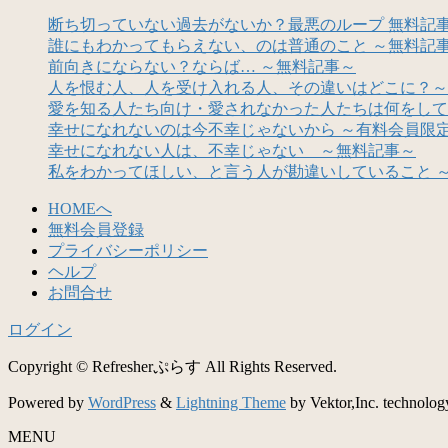
断ち切っていない過去がないか？最悪のループ 無料記
誰にもわかってもらえない、のは普通のこと ～無料記
前向きにならない？ならば… ～無料記事～
人を恨む人、人を受け入れる人、その違いはどこに？～
愛を知る人たち向け・愛されなかった人たちは何をして
幸せになれないのは今不幸じゃないから ～有料会員限
幸せになれない人は、不幸じゃない ～無料記事～
私をわかってほしい、と言う人が勘違いしていること 
HOMEへ
無料会員登録
プライバシーポリシー
ヘルプ
お問合せ
ログイン
Copyright © Refresherぷらす All Rights Reserved.
Powered by
WordPress
&
Lightning Theme
by Vektor,Inc. technolog
MENU