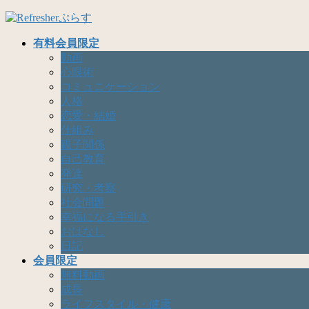
コ
ナ
ン
ビ
有料会員限定
テ
ゲ
動画
ン
ー
心眼術
ツ
シ
コミュニケーション
へ
ョ
人格
ス
ン
恋愛・結婚
キ
に
仕組み
ッ
移
親子関係
プ
動
自己教育
発達
研究・考察
社会問題
幸福になる手引き
おはなし
日記
会員限定
無料動画
成長
ライフスタイル・健康