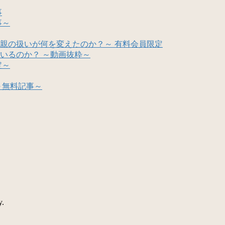
事
事～
親の扱いが何を変えたのか？～ 有料会員限定
いるのか？ ～動画抜粋～
定～
～無料記事～
y.