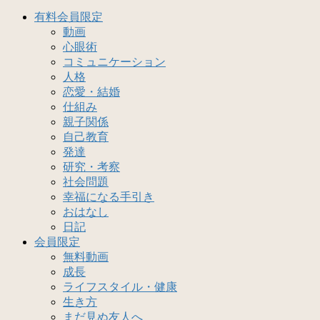
有料会員限定
動画
心眼術
コミュニケーション
人格
恋愛・結婚
仕組み
親子関係
自己教育
発達
研究・考察
社会問題
幸福になる手引き
おはなし
日記
会員限定
無料動画
成長
ライフスタイル・健康
生き方
まだ見ぬ友人へ