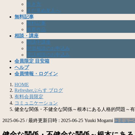
生き方
まだ見ぬ友人へ
無料記事
無料記事
推薦作品
相談・講座
開講中講座
対面相談のお申込み
電話相談のお申込み
会員限定 目安箱
ヘルプ
会員情報・ログイン
HOME
Refresherぷらす ブログ
有料会員限定
コミュニケーション
健全な関係・不健全な関係～根本にある人格的問題～有
2025-06-25
/ 最終更新日時 :
2025-06-25
Yuuki Mogami
コミュニ
健全な関係・不健全な関係～根本にある