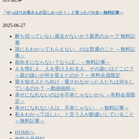
「やっぱりお母さんが正しかった！」と言ったバカ女～無料記事～
2025-06-27
断ち切っていない過去がないか？最悪のループ 無料記
事
誰にもわかってもらえない、のは普通のこと ～無料記
事～
前向きにならない？ならば… ～無料記事～
人を恨む人、人を受け入れる人、その違いはどこに？
～親の扱いが何を変えたのか？～ 有料会員限定
愛を知る人たち向け・愛されなかった人たちは何をし
ているのか？ ～動画抜粋～
幸せになれないのは今不幸じゃないから ～有料会員限
定～
幸せになれない人は、不幸じゃない ～無料記事～
私をわかってほしい、と言う人が勘違いしていること
～無料記事～
HOMEへ
無料会員登録