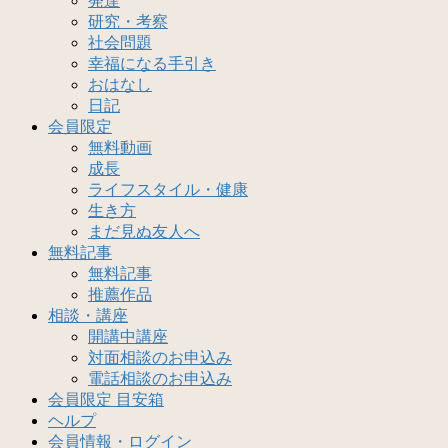
発達
研究・考察
社会問題
幸福になる手引き
おはなし
日記
会員限定
無料動画
成長
ライフスタイル・健康
生き方
まだ見ぬ友人へ
無料記事
無料記事
推薦作品
相談・講座
開講中講座
対面相談のお申込み
電話相談のお申込み
会員限定 目安箱
ヘルプ
会員情報・ログイン