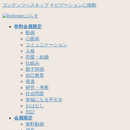
コンテンツへスキップ
ナビゲーションに移動
有料会員限定
動画
心眼術
コミュニケーション
人格
恋愛・結婚
仕組み
親子関係
自己教育
発達
研究・考察
社会問題
幸福になる手引き
おはなし
日記
会員限定
無料動画