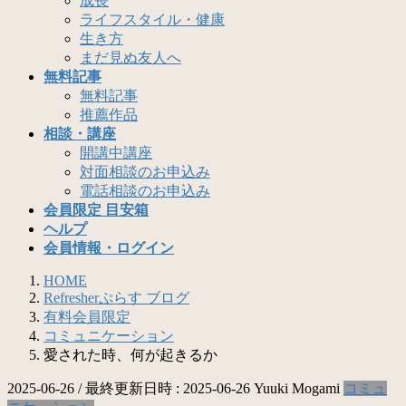
成長
ライフスタイル・健康
生き方
まだ見ぬ友人へ
無料記事
無料記事
推薦作品
相談・講座
開講中講座
対面相談のお申込み
電話相談のお申込み
会員限定 目安箱
ヘルプ
会員情報・ログイン
HOME
Refresherぷらす ブログ
有料会員限定
コミュニケーション
愛された時、何が起きるか
2025-06-26
/ 最終更新日時 :
2025-06-26
Yuuki Mogami
コミュ