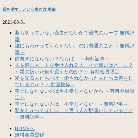
我を消す、という生き方 本編
2021-08-31
断ち切っていない過去がないか？最悪のループ 無料記
事
誰にもわかってもらえない、のは普通のこと ～無料記
事～
前向きにならない？ならば… ～無料記事～
人を恨む人、人を受け入れる人、その違いはどこに？
～親の扱いが何を変えたのか？～ 有料会員限定
愛を知る人たち向け・愛されなかった人たちは何をし
ているのか？ ～動画抜粋～
幸せになれないのは今不幸じゃないから ～有料会員限
定～
幸せになれない人は、不幸じゃない ～無料記事～
私をわかってほしい、と言う人が勘違いしていること
～無料記事～
HOMEへ
無料会員登録