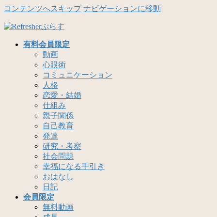
コンテンツへスキップ
ナビゲーションに移動
有料会員限定
動画
心眼術
コミュニケーション
人格
恋愛・結婚
仕組み
親子関係
自己教育
発達
研究・考察
社会問題
幸福になる手引き
おはなし
日記
会員限定
無料動画