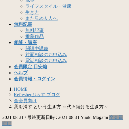
成長
ライフスタイル・健康
生き方
まだ見ぬ友人へ
無料記事
無料記事
推薦作品
相談・講座
開講中講座
対面相談のお申込み
電話相談のお申込み
会員限定 目安箱
ヘルプ
会員情報・ログイン
HOME
Refresherぷらす ブログ
全会員向け
我を消す という生き方 ～代々続ける生き方～
2021-08-31
/ 最終更新日時 :
2021-08-31
Yuuki Mogami
全会員
向け