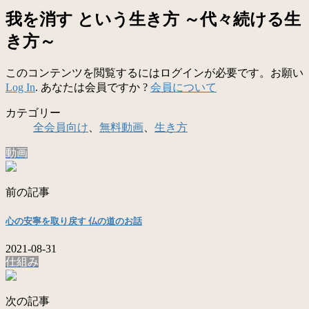
我を消す という生き方 ～代々続ける生
き方～
このコンテンツを閲覧するにはログインが必要です。お願い
Log In
. あなたは会員ですか ?
会員について
カテゴリー
全会員向け
、
無料動画
、
生き方
動画
前の記事
心の安寧を取り戻す 仏の道のお話
2021-08-31
仕組み
次の記事