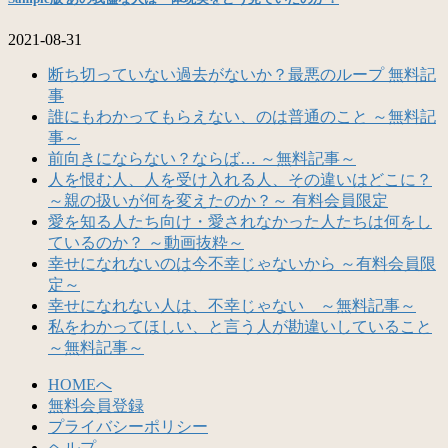
2021-08-31
断ち切っていない過去がないか？最悪のループ 無料記
事
誰にもわかってもらえない、のは普通のこと ～無料記
事～
前向きにならない？ならば… ～無料記事～
人を恨む人、人を受け入れる人、その違いはどこに？
～親の扱いが何を変えたのか？～ 有料会員限定
愛を知る人たち向け・愛されなかった人たちは何をし
ているのか？ ～動画抜粋～
幸せになれないのは今不幸じゃないから ～有料会員限
定～
幸せになれない人は、不幸じゃない ～無料記事～
私をわかってほしい、と言う人が勘違いしていること
～無料記事～
HOMEへ
無料会員登録
プライバシーポリシー
ヘルプ