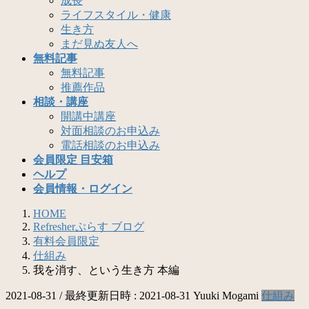
成長
ライフスタイル・健康
生き方
まだ見ぬ友人へ
無料記事
無料記事
推薦作品
相談・講座
開講中講座
対面相談のお申込み
電話相談のお申込み
会員限定 目安箱
ヘルプ
会員情報・ログイン
HOME
Refresherぷらす ブログ
有料会員限定
仕組み
我を消す、という生き方 本編
2021-08-31
/ 最終更新日時 :
2021-08-31
Yuuki Mogami
仕組み