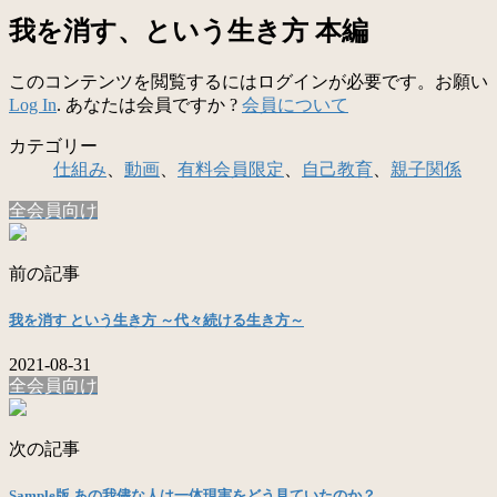
我を消す、という生き方 本編
このコンテンツを閲覧するにはログインが必要です。お願い
Log In
. あなたは会員ですか ?
会員について
カテゴリー
仕組み
、
動画
、
有料会員限定
、
自己教育
、
親子関係
全会員向け
前の記事
我を消す という生き方 ～代々続ける生き方～
2021-08-31
全会員向け
次の記事
Sample版 あの我儘な人は一体現実をどう見ていたのか？