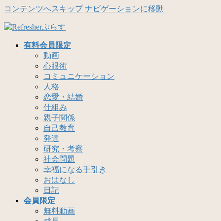
コンテンツへスキップ
ナビゲーションに移動
有料会員限定
動画
心眼術
コミュニケーション
人格
恋愛・結婚
仕組み
親子関係
自己教育
発達
研究・考察
社会問題
幸福になる手引き
おはなし
日記
会員限定
無料動画