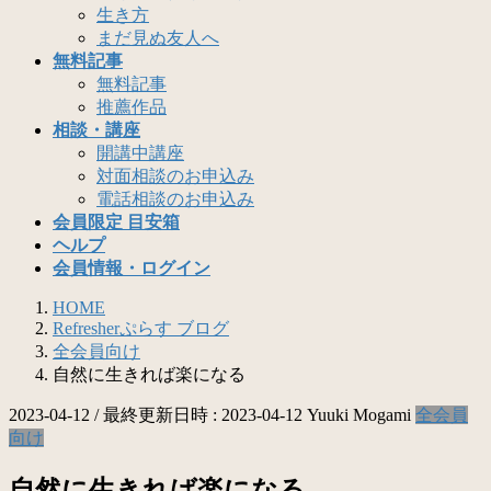
生き方
まだ見ぬ友人へ
無料記事
無料記事
推薦作品
相談・講座
開講中講座
対面相談のお申込み
電話相談のお申込み
会員限定 目安箱
ヘルプ
会員情報・ログイン
HOME
Refresherぷらす ブログ
全会員向け
自然に生きれば楽になる
2023-04-12
/ 最終更新日時 :
2023-04-12
Yuuki Mogami
全会員
向け
自然に生きれば楽になる