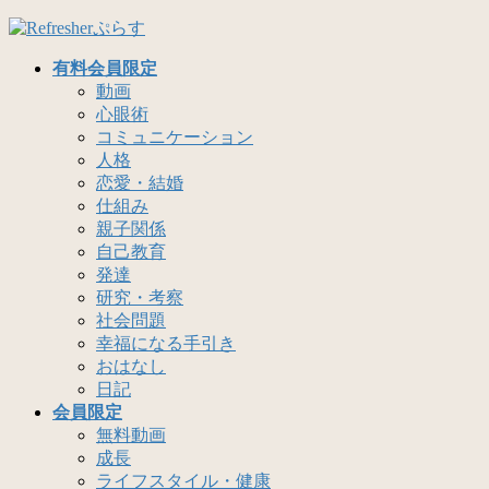
コ
ナ
ン
ビ
有料会員限定
テ
ゲ
動画
ン
ー
心眼術
ツ
シ
コミュニケーション
へ
ョ
人格
ス
ン
恋愛・結婚
キ
に
仕組み
ッ
移
親子関係
プ
動
自己教育
発達
研究・考察
社会問題
幸福になる手引き
おはなし
日記
会員限定
無料動画
成長
ライフスタイル・健康