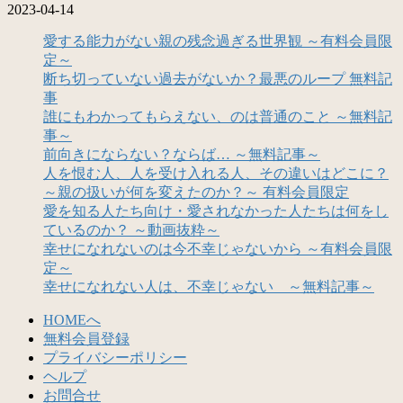
2023-04-14
愛する能力がない親の残念過ぎる世界観 ～有料会員限
定～
断ち切っていない過去がないか？最悪のループ 無料記
事
誰にもわかってもらえない、のは普通のこと ～無料記
事～
前向きにならない？ならば… ～無料記事～
人を恨む人、人を受け入れる人、その違いはどこに？
～親の扱いが何を変えたのか？～ 有料会員限定
愛を知る人たち向け・愛されなかった人たちは何をし
ているのか？ ～動画抜粋～
幸せになれないのは今不幸じゃないから ～有料会員限
定～
幸せになれない人は、不幸じゃない ～無料記事～
HOMEへ
無料会員登録
プライバシーポリシー
ヘルプ
お問合せ