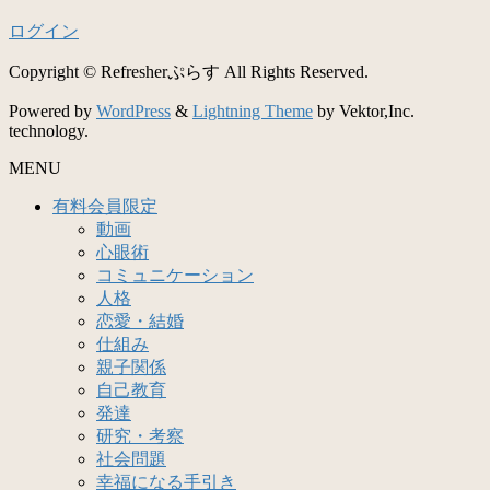
ログイン
Copyright © Refresherぷらす All Rights Reserved.
Powered by
WordPress
&
Lightning Theme
by Vektor,Inc.
technology.
MENU
有料会員限定
動画
心眼術
コミュニケーション
人格
恋愛・結婚
仕組み
親子関係
自己教育
発達
研究・考察
社会問題
幸福になる手引き