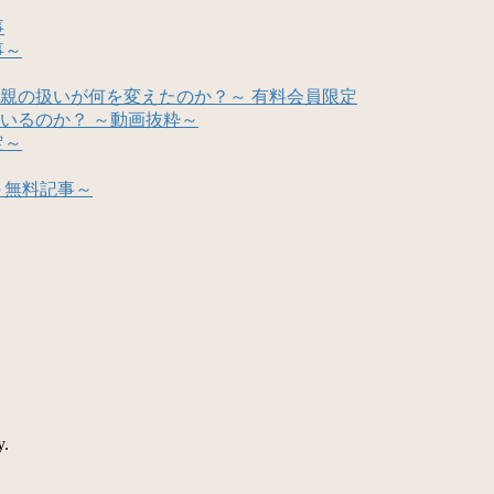
事
事～
親の扱いが何を変えたのか？～ 有料会員限定
いるのか？ ～動画抜粋～
定～
～無料記事～
y.