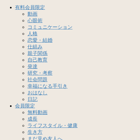
有料会員限定
動画
心眼術
コミュニケーション
人格
恋愛・結婚
仕組み
親子関係
自己教育
発達
研究・考察
社会問題
幸福になる手引き
おはなし
日記
会員限定
無料動画
成長
ライフスタイル・健康
生き方
まだ見ぬ友人へ