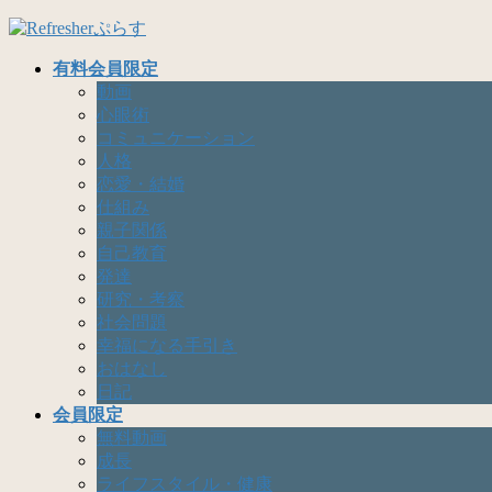
有料会員限定
動画
心眼術
コミュニケーション
人格
恋愛・結婚
仕組み
親子関係
自己教育
発達
研究・考察
社会問題
幸福になる手引き
おはなし
日記
会員限定
無料動画
成長
ライフスタイル・健康