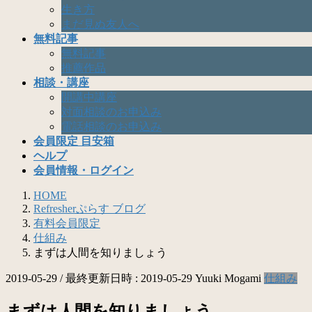
生き方
まだ見ぬ友人へ
無料記事
無料記事
推薦作品
相談・講座
開講中講座
対面相談のお申込み
電話相談のお申込み
会員限定 目安箱
ヘルプ
会員情報・ログイン
HOME
Refresherぷらす ブログ
有料会員限定
仕組み
まずは人間を知りましょう
2019-05-29
/ 最終更新日時 :
2019-05-29
Yuuki Mogami
仕組み
まずは人間を知りましょう