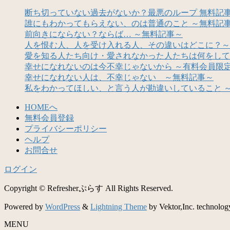
断ち切っていない過去がないか？最悪のループ 無料記
誰にもわかってもらえない、のは普通のこと ～無料記
前向きにならない？ならば… ～無料記事～
人を恨む人、人を受け入れる人、その違いはどこに？～
愛を知る人たち向け・愛されなかった人たちは何をして
幸せになれないのは今不幸じゃないから ～有料会員限
幸せになれない人は、不幸じゃない ～無料記事～
私をわかってほしい、と言う人が勘違いしていること 
HOMEへ
無料会員登録
プライバシーポリシー
ヘルプ
お問合せ
ログイン
Copyright © Refresherぷらす All Rights Reserved.
Powered by
WordPress
&
Lightning Theme
by Vektor,Inc. technolog
MENU