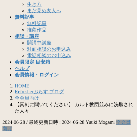
生き方
まだ見ぬ友人へ
無料記事
無料記事
推薦作品
相談・講座
開講中講座
対面相談のお申込み
電話相談のお申込み
会員限定 目安箱
ヘルプ
会員情報・ログイン
HOME
Refresherぷらす ブログ
全会員向け
【真剣に聞いてください】 カルト教団並みに洗脳され
た人々
2024-06-28
/ 最終更新日時 :
2024-06-28
Yuuki Mogami
全会員
向け