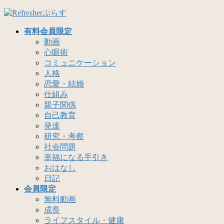
コ
ナ
ン
ビ
有料会員限定
テ
ゲ
動画
ン
ー
心眼術
ツ
シ
コミュニケーション
へ
ョ
人格
ス
ン
恋愛・結婚
キ
に
仕組み
ッ
移
親子関係
プ
動
自己教育
発達
研究・考察
社会問題
幸福になる手引き
おはなし
日記
会員限定
無料動画
成長
ライフスタイル・健康