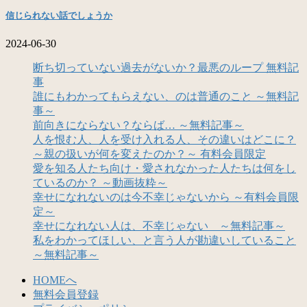
信じられない話でしょうか
2024-06-30
断ち切っていない過去がないか？最悪のループ 無料記
事
誰にもわかってもらえない、のは普通のこと ～無料記
事～
前向きにならない？ならば… ～無料記事～
人を恨む人、人を受け入れる人、その違いはどこに？
～親の扱いが何を変えたのか？～ 有料会員限定
愛を知る人たち向け・愛されなかった人たちは何をし
ているのか？ ～動画抜粋～
幸せになれないのは今不幸じゃないから ～有料会員限
定～
幸せになれない人は、不幸じゃない ～無料記事～
私をわかってほしい、と言う人が勘違いしていること
～無料記事～
HOMEへ
無料会員登録