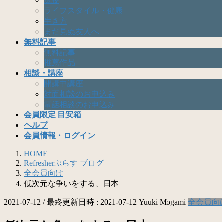
成長
ライフスタイル・健康
生き方
まだ見ぬ友人へ
無料記事
無料記事
推薦作品
相談・講座
開講中講座
対面相談のお申込み
電話相談のお申込み
会員限定 目安箱
ヘルプ
会員情報・ログイン
HOME
Refresherぷらす ブログ
全会員向け
低次元な争いをする、日本
2021-07-12
/ 最終更新日時 :
2021-07-12
Yuuki Mogami
全会員向