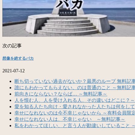
次の記事
想像を絶するバカ
2021-07-12
断ち切っていない過去がないか？最悪のループ 無料記
誰にもわかってもらえない、のは普通のこと ～無料記
前向きにならない？ならば… ～無料記事～
人を恨む人、人を受け入れる人、その違いはどこに？～
愛を知る人たち向け・愛されなかった人たちは何をして
幸せになれないのは今不幸じゃないから ～有料会員限
幸せになれない人は、不幸じゃない ～無料記事～
私をわかってほしい、と言う人が勘違いしていること 