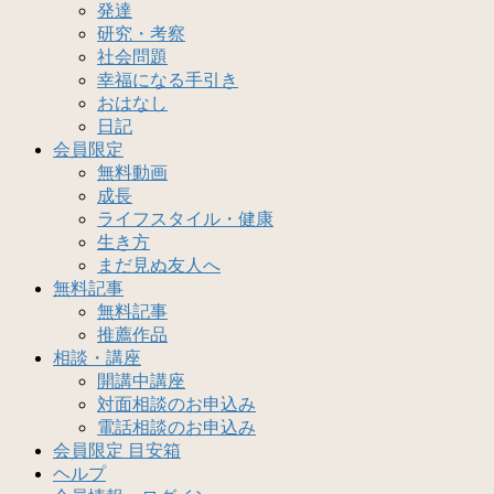
発達
研究・考察
社会問題
幸福になる手引き
おはなし
日記
会員限定
無料動画
成長
ライフスタイル・健康
生き方
まだ見ぬ友人へ
無料記事
無料記事
推薦作品
相談・講座
開講中講座
対面相談のお申込み
電話相談のお申込み
会員限定 目安箱
ヘルプ