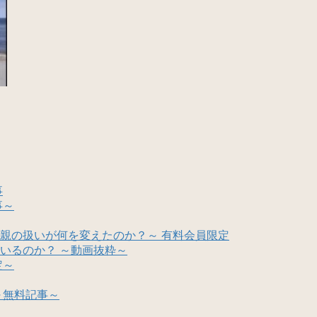
事
事～
親の扱いが何を変えたのか？～ 有料会員限定
いるのか？ ～動画抜粋～
定～
～無料記事～