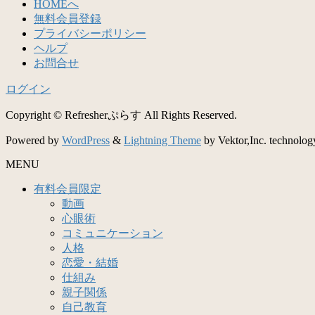
HOMEへ
無料会員登録
プライバシーポリシー
ヘルプ
お問合せ
ログイン
Copyright © Refresherぷらす All Rights Reserved.
Powered by
WordPress
&
Lightning Theme
by Vektor,Inc. technolog
MENU
有料会員限定
動画
心眼術
コミュニケーション
人格
恋愛・結婚
仕組み
親子関係
自己教育