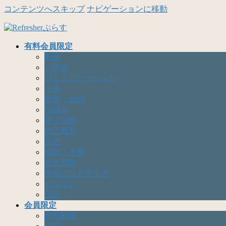
コンテンツへスキップ
ナビゲーションに移動
有料会員限定
動画
心眼術
コミュニケーション
人格
恋愛・結婚
仕組み
親子関係
自己教育
発達
研究・考察
社会問題
幸福になる手引き
おはなし
日記
会員限定
無料動画