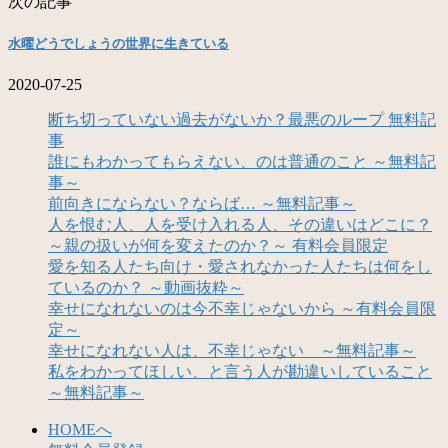
次の記事
水曜どうでしょうの世界に生きている
2020-07-25
断ち切っていない過去がないか？最悪のループ 無料記
事
誰にもわかってもらえない、のは普通のこと ～無料記
事～
前向きにならない？ならば… ～無料記事～
人を恨む人、人を受け入れる人、その違いはどこに？
～親の扱いが何を変えたのか？～ 有料会員限定
愛を知る人たち向け・愛されなかった人たちは何をし
ているのか？ ～動画抜粋～
幸せになれないのは今不幸じゃないから ～有料会員限
定～
幸せになれない人は、不幸じゃない ～無料記事～
私をわかってほしい、と言う人が勘違いしていること
～無料記事～
HOMEへ