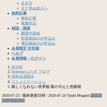
生き方
まだ見ぬ友人へ
無料記事
無料記事
推薦作品
相談・講座
開講中講座
対面相談のお申込み
電話相談のお申込み
会員限定 目安箱
ヘルプ
会員情報・ログイン
HOME
Refresherぷらす ブログ
有料会員限定
コミュニケーション
親しくなれない世界観 親の与えた色眼鏡
2020-07-25
/ 最終更新日時 :
2020-07-24
Yuuki Mogami
コミュ
ニケーション