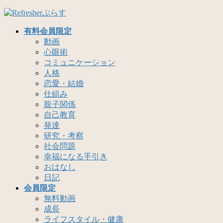
コ
ナ
ン
ビ
有料会員限定
テ
ゲ
動画
ン
ー
心眼術
ツ
シ
コミュニケーション
へ
ョ
人格
ス
ン
恋愛・結婚
キ
に
仕組み
ッ
移
親子関係
プ
動
自己教育
発達
研究・考察
社会問題
幸福になる手引き
おはなし
日記
会員限定
無料動画
成長
ライフスタイル・健康