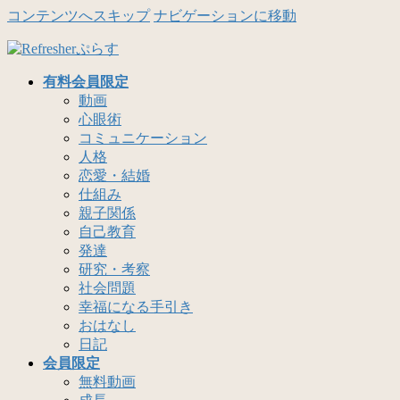
コンテンツへスキップ
ナビゲーションに移動
有料会員限定
動画
心眼術
コミュニケーション
人格
恋愛・結婚
仕組み
親子関係
自己教育
発達
研究・考察
社会問題
幸福になる手引き
おはなし
日記
会員限定
無料動画