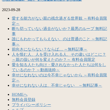
2023-09-28
愛する能力がない親の残念過ぎる世界観 ～有料会員限
定～
断ち切っていない過去がないか？最悪のループ 無料記
事
誰にもわかってもらえない、のは普通のこと ～無料記
事～
前向きにならない？ならば… ～無料記事～
人を恨む人、人を受け入れる人、その違いはどこに？
～親の扱いが何を変えたのか？～ 有料会員限定
愛を知る人たち向け・愛されなかった人たちは何をし
ているのか？ ～動画抜粋～
幸せになれないのは今不幸じゃないから ～有料会員限
定～
幸せになれない人は、不幸じゃない ～無料記事～
HOMEへ
無料会員登録
プライバシーポリシー
ヘルプ