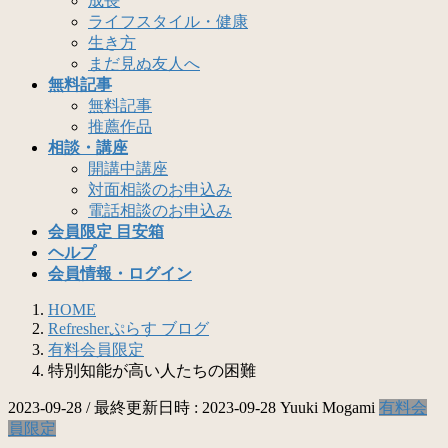
成長
ライフスタイル・健康
生き方
まだ見ぬ友人へ
無料記事
無料記事
推薦作品
相談・講座
開講中講座
対面相談のお申込み
電話相談のお申込み
会員限定 目安箱
ヘルプ
会員情報・ログイン
HOME
Refresherぷらす ブログ
有料会員限定
特別知能が高い人たちの困難
2023-09-28
/ 最終更新日時 :
2023-09-28
Yuuki Mogami
有料会
員限定