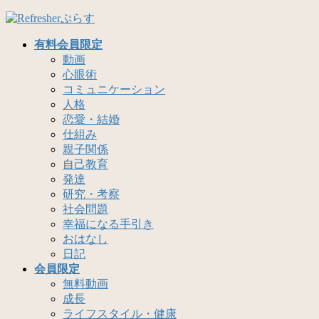
コ
ナ
ン
ビ
有料会員限定
テ
ゲ
動画
ン
ー
心眼術
ツ
シ
コミュニケーション
へ
ョ
人格
ス
ン
恋愛・結婚
キ
に
仕組み
ッ
移
親子関係
プ
動
自己教育
発達
研究・考察
社会問題
幸福になる手引き
おはなし
日記
会員限定
無料動画
成長
ライフスタイル・健康