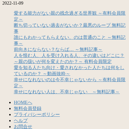
2022-11-09
愛する能力がない親の残念過ぎる世界観 ～有料会員限
定～
断ち切っていない過去がないか？最悪のループ 無料記
事
誰にもわかってもらえない、のは普通のこと ～無料記
事～
前向きにならない？ならば… ～無料記事～
人を恨む人、人を受け入れる人、その違いはどこに？
～親の扱いが何を変えたのか？～ 有料会員限定
愛を知る人たち向け・愛されなかった人たちは何をし
ているのか？ ～動画抜粋～
幸せになれないのは今不幸じゃないから ～有料会員限
定～
幸せになれない人は、不幸じゃない ～無料記事～
HOMEへ
無料会員登録
プライバシーポリシー
ヘルプ
お問合せ