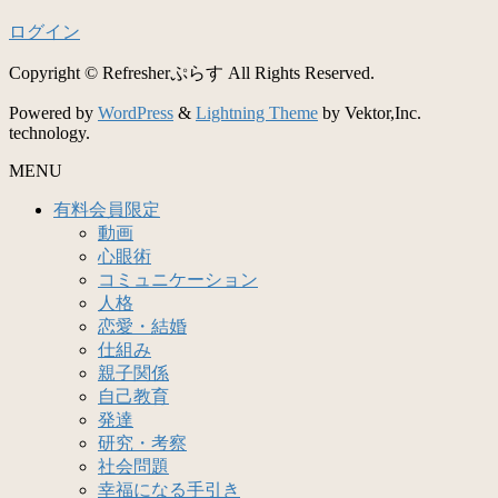
ログイン
Copyright © Refresherぷらす All Rights Reserved.
Powered by
WordPress
&
Lightning Theme
by Vektor,Inc.
technology.
MENU
有料会員限定
動画
心眼術
コミュニケーション
人格
恋愛・結婚
仕組み
親子関係
自己教育
発達
研究・考察
社会問題
幸福になる手引き