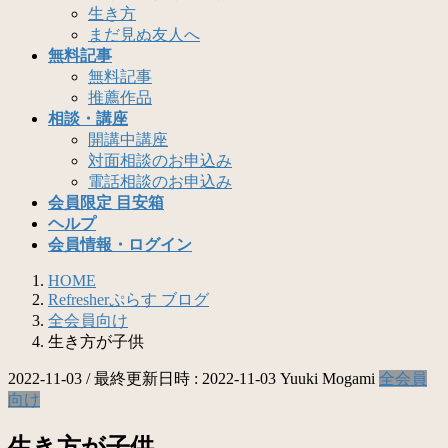
生き方
まだ見ぬ友人へ
無料記事
無料記事
推薦作品
相談・講座
開講中講座
対面相談のお申込み
電話相談のお申込み
会員限定 目安箱
ヘルプ
会員情報・ログイン
HOME
Refresherぷらす ブログ
全会員向け
生き方が子供
2022-11-03
/ 最終更新日時 :
2022-11-03
Yuuki Mogami
全会員
向け
生き方が子供