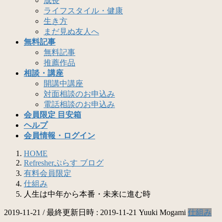
成長
ライフスタイル・健康
生き方
まだ見ぬ友人へ
無料記事
無料記事
推薦作品
相談・講座
開講中講座
対面相談のお申込み
電話相談のお申込み
会員限定 目安箱
ヘルプ
会員情報・ログイン
HOME
Refresherぷらす ブログ
有料会員限定
仕組み
人生は中年から本番・未来に進む時
2019-11-21
/ 最終更新日時 :
2019-11-21
Yuuki Mogami
仕組み