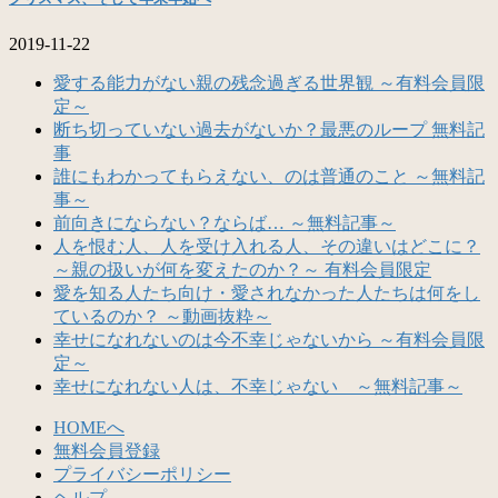
2019-11-22
愛する能力がない親の残念過ぎる世界観 ～有料会員限
定～
断ち切っていない過去がないか？最悪のループ 無料記
事
誰にもわかってもらえない、のは普通のこと ～無料記
事～
前向きにならない？ならば… ～無料記事～
人を恨む人、人を受け入れる人、その違いはどこに？
～親の扱いが何を変えたのか？～ 有料会員限定
愛を知る人たち向け・愛されなかった人たちは何をし
ているのか？ ～動画抜粋～
幸せになれないのは今不幸じゃないから ～有料会員限
定～
幸せになれない人は、不幸じゃない ～無料記事～
HOMEへ
無料会員登録
プライバシーポリシー
ヘルプ