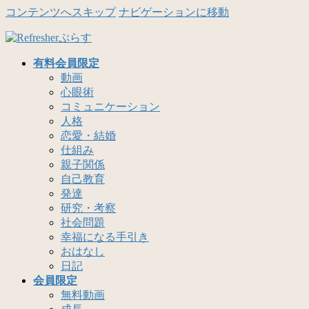
コンテンツへスキップ
ナビゲーションに移動
有料会員限定
動画
心眼術
コミュニケーション
人格
恋愛・結婚
仕組み
親子関係
自己教育
発達
研究・考察
社会問題
幸福になる手引き
おはなし
日記
会員限定
無料動画