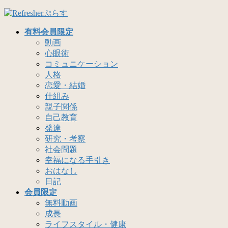
コ
ナ
ン
ビ
有料会員限定
テ
ゲ
動画
ン
ー
心眼術
ツ
シ
コミュニケーション
へ
ョ
人格
ス
ン
恋愛・結婚
キ
に
仕組み
ッ
移
親子関係
プ
動
自己教育
発達
研究・考察
社会問題
幸福になる手引き
おはなし
日記
会員限定
無料動画
成長
ライフスタイル・健康