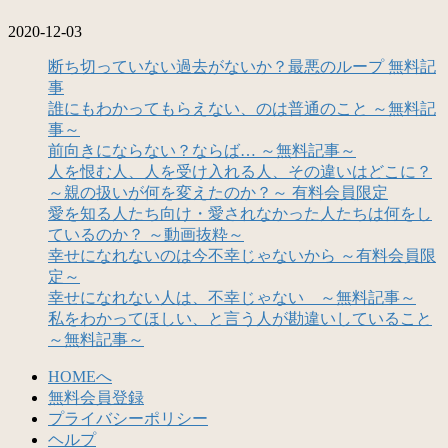
2020-12-03
断ち切っていない過去がないか？最悪のループ 無料記
事
誰にもわかってもらえない、のは普通のこと ～無料記
事～
前向きにならない？ならば… ～無料記事～
人を恨む人、人を受け入れる人、その違いはどこに？
～親の扱いが何を変えたのか？～ 有料会員限定
愛を知る人たち向け・愛されなかった人たちは何をし
ているのか？ ～動画抜粋～
幸せになれないのは今不幸じゃないから ～有料会員限
定～
幸せになれない人は、不幸じゃない ～無料記事～
私をわかってほしい、と言う人が勘違いしていること
～無料記事～
HOMEへ
無料会員登録
プライバシーポリシー
ヘルプ