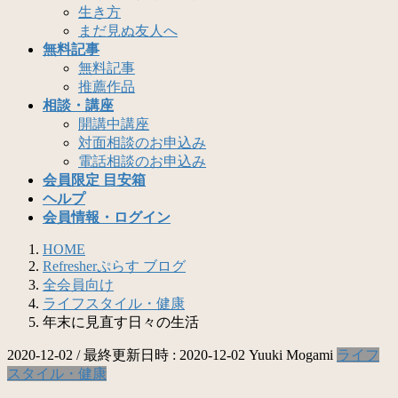
生き方
まだ見ぬ友人へ
無料記事
無料記事
推薦作品
相談・講座
開講中講座
対面相談のお申込み
電話相談のお申込み
会員限定 目安箱
ヘルプ
会員情報・ログイン
HOME
Refresherぷらす ブログ
全会員向け
ライフスタイル・健康
年末に見直す日々の生活
2020-12-02
/ 最終更新日時 :
2020-12-02
Yuuki Mogami
ライフ
スタイル・健康