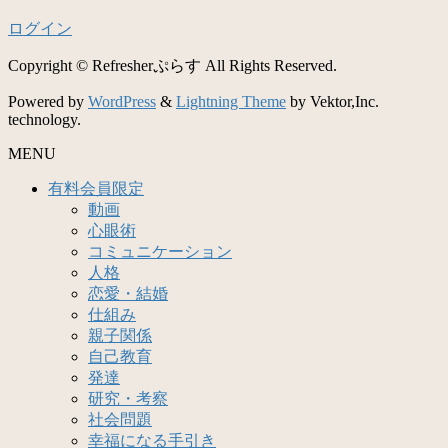
ログイン
Copyright © Refresherぷらす All Rights Reserved.
Powered by
WordPress
&
Lightning Theme
by Vektor,Inc.
technology.
MENU
有料会員限定
動画
心眼術
コミュニケーション
人格
恋愛・結婚
仕組み
親子関係
自己教育
発達
研究・考察
社会問題
幸福になる手引き