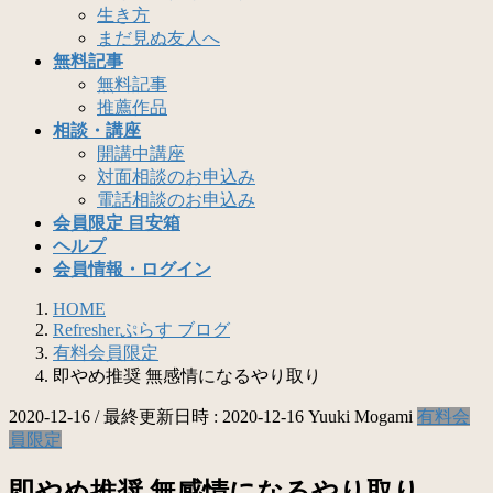
生き方
まだ見ぬ友人へ
無料記事
無料記事
推薦作品
相談・講座
開講中講座
対面相談のお申込み
電話相談のお申込み
会員限定 目安箱
ヘルプ
会員情報・ログイン
HOME
Refresherぷらす ブログ
有料会員限定
即やめ推奨 無感情になるやり取り
2020-12-16
/ 最終更新日時 :
2020-12-16
Yuuki Mogami
有料会
員限定
即やめ推奨 無感情になるやり取り