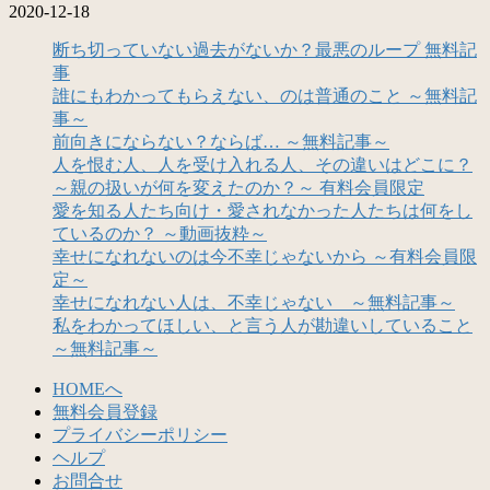
2020-12-18
断ち切っていない過去がないか？最悪のループ 無料記
事
誰にもわかってもらえない、のは普通のこと ～無料記
事～
前向きにならない？ならば… ～無料記事～
人を恨む人、人を受け入れる人、その違いはどこに？
～親の扱いが何を変えたのか？～ 有料会員限定
愛を知る人たち向け・愛されなかった人たちは何をし
ているのか？ ～動画抜粋～
幸せになれないのは今不幸じゃないから ～有料会員限
定～
幸せになれない人は、不幸じゃない ～無料記事～
私をわかってほしい、と言う人が勘違いしていること
～無料記事～
HOMEへ
無料会員登録
プライバシーポリシー
ヘルプ
お問合せ