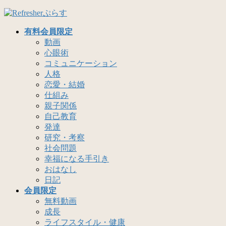
コ
ナ
ン
ビ
有料会員限定
テ
ゲ
動画
ン
ー
心眼術
ツ
シ
コミュニケーション
へ
ョ
人格
ス
ン
恋愛・結婚
キ
に
仕組み
ッ
移
親子関係
プ
動
自己教育
発達
研究・考察
社会問題
幸福になる手引き
おはなし
日記
会員限定
無料動画
成長
ライフスタイル・健康